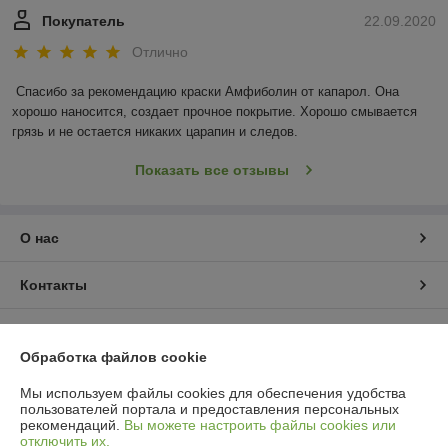
Покупатель
22.09.2020
Отлично
Спасибо за рекомендацию краски Амфиболин от капарол. Она 
хорошо наносится, создает прочное покрытие. Хорошо смывается 
грязь и не остается никаких царапин и следов.
Показать все отзывы
О нас
Контакты
Доставка и оплата
Обработка файлов cookie
График работы
Мы используем файлы cookies для обеспечения удобства
пользователей портала и предоставления персональных
рекомендаций.
Вы можете настроить файлы cookies или
Полная версия сайта
отключить их.