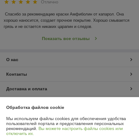
Отлично
Спасибо за рекомендацию краски Амфиболин от капарол. Она 
хорошо наносится, создает прочное покрытие. Хорошо смывается 
грязь и не остается никаких царапин и следов.
Показать все отзывы
О нас
Контакты
Доставка и оплата
График работы
Обработка файлов cookie
Полная версия сайта
Мы используем файлы cookies для обеспечения удобства
пользователей портала и предоставления персональных
рекомендаций.
Вы можете настроить файлы cookies или
Политика обработки cookies
отключить их.