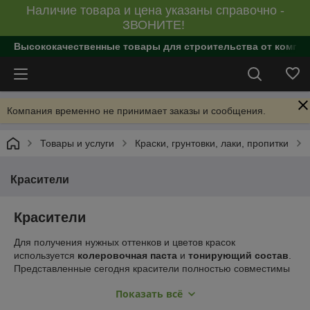
Наличие товара и цена указаны справочно -
ЗВОНИТЕ!
Высококачественные товары для строительства от компан
Компания временно не принимает заказы и сообщения.
Товары и услуги
Краски, грунтовки, лаки, пропитки
Красители
Красители
Для получения нужных оттенков и цветов красок
используется
колеровочная паста
и
тонирующий состав
.
Представленные сегодня красители полностью совместимы
с большинством лакокрасочных материалов на основе
Показать всё
латексов, акриловых эмульсий, красок на масляной основе и
других. Широкая гамма оттенков дает возможность создавать