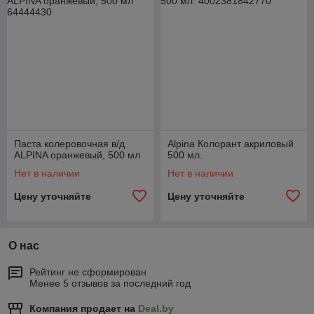
Наши специалисты готовы дать качественную консультацию
по выбору и об использовании того или иного материала.
Паста колеровочная в/д
Alpina Колорант акриловый
ALPINA оранжевый, 500 мл
500 мл.
Нет в наличии
Нет в наличии
Цену уточняйте
Цену уточняйте
О нас
Рейтинг не сформирован
Менее 5 отзывов за последний год
Компания продает на
Deal.by