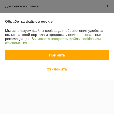
Доставка и оплата
График работы
Обработка файлов cookie
Полная версия сайта
Мы используем файлы cookies для обеспечения удобства
пользователей портала и предоставления персональных
рекомендаций.
Вы можете настроить файлы cookies или
Политика обработки cookies
отключить их.
Сайт создан на платформе Deal.by
Принять
Отклонить
Информация для покупателя
Юридическое лицо:
ООО "Компания "Астравит"
_
Регистрационный номер ЕГР: 391808040