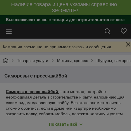
Наличие товара и цена указаны справочно -
ЗВОНИТЕ!
Высококачественные товары для строительства от компан
Компания временно не принимает заказы и сообщения.
Товары и услуги
Метизы, крепеж
Шурупы, саморе
Саморезы с пресс-шайбой
Саморез с пресс-шайбой
– это мелкая, но крайне
необходимая деталь в строительстве и быту, напоминающая
своим видом сдавленную шайбу. Без этого элемента очень
сложно обойтись, если в доме или квартире необходимо
закрепить полку, собрать мебель, повесить картину и уж тем
более соорудить пристройку. Более того, приспособлению не
Показать всё
существует каких-либо аналогов, то есть его нельзя заменить
никаким другим приспособлением