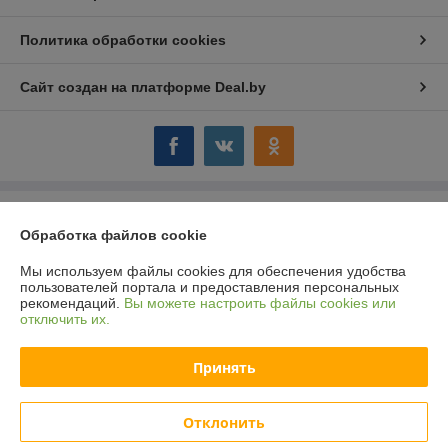
Политика обработки cookies
Сайт создан на платформе Deal.by
Информация для покупателя
Обработка файлов cookie
Юридическое лицо:
ООО "Компания "Астравит"
_
Мы используем файлы cookies для обеспечения удобства
пользователей портала и предоставления персональных
Регистрационный номер ЕГР: 391808040
рекомендаций.
Вы можете настроить файлы cookies или
отключить их.
УНП: 391808040
Регистрационный орган: Администрация Октябрьского района г.
Принять
Витебска
Дата регистрации компании: 03.06.2016
Отклонить
Ссылка на свидетельство/лицензию