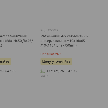
C60022
4-х сегментный
Разжимной 4-х сегментный
цо М8х14х50 /8х95/
анкер, кольцо М10х16х65
.)
/10х115/ (упак/50шт.)
и
Нет в наличии
няйте
Цену уточняйте
 260-64-19
+375 (21) 260-64-19
Факс