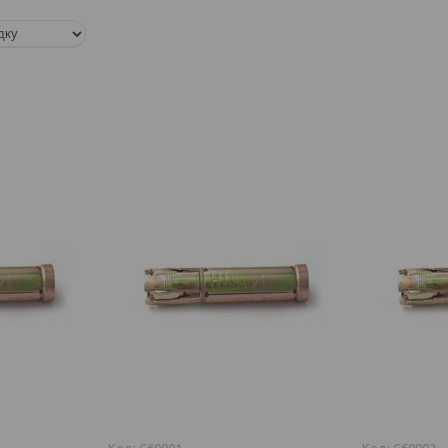
C60001
C60002