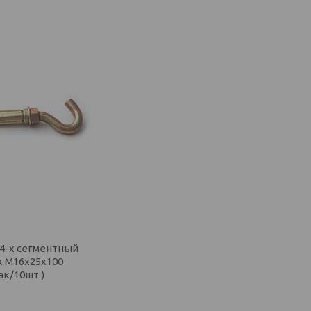
4-х сегментный
к М16х25х100
ак/10шт.)
и