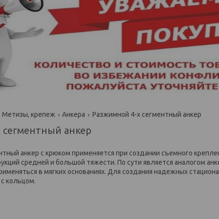
Метизы, крепеж
Анкера
Разжимной 4-х сегментный анкер
х сегментный анкер
нтный анкер с крюком применяется при создании съемного крепле
укций средней и большой тяжести. По сути является аналогом анк
применяться в мягких основаниях. Для создания надежных стаци
 с кольцом.