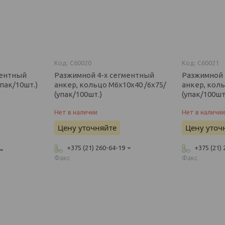
C60020
C60021
ментный
Разжимной 4-х сегментный
Разжимной 
пак/10шт.)
анкер, кольцо М6х10х40 /6х75/
анкер, коль
(упак/100шт.)
(упак/100шт
Нет в наличии
Нет в наличи
Цену уточняйте
Цену уточ
+375 (21) 260-64-19
+375 (21)
Факс
Факс