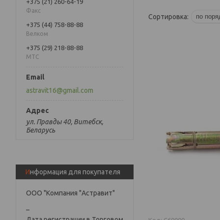
+375 (21) 260-64-19
Факс
+375 (44) 758-88-88
Велком
+375 (29) 218-88-88
МТС
astravit16@gmail.com
ул. Правды 40, Витебск,
Беларусь
Информация для покупателя
ООО "Компания "Астравит"
_
Дата регистрации в Торговом
C60000