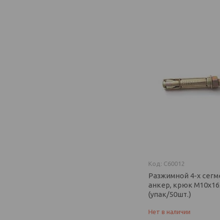
C60012
Разжимной 4-х сег
анкер, крюк М10х16
(упак/50шт.)
Нет в наличии