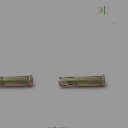
C60003