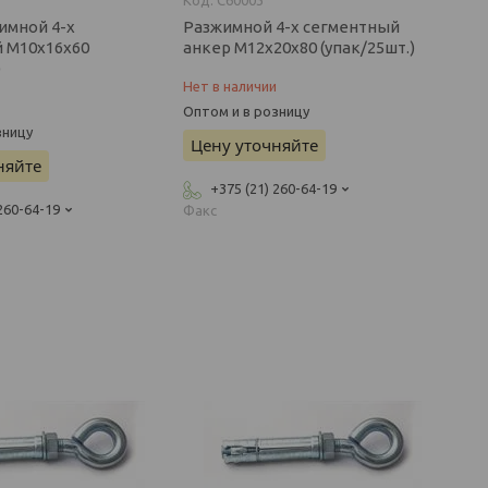
имной 4-х
Разжимной 4-х сегментный
 М10х16х60
анкер М12х20х80 (упак/25шт.)
)
Нет в наличии
и
Оптом и в розницу
зницу
Цену уточняйте
няйте
+375 (21) 260-64-19
 260-64-19
Факс