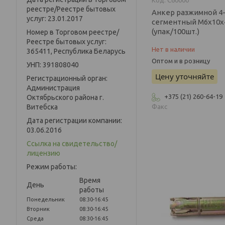
реестре/Реестре бытовых
Анкер разжимной 4
услуг: 23.01.2017
сегментный М6х10х
(упак/100шт.)
Номер в Торговом реестре/
Реестре бытовых услуг:
Нет в наличии
365411, Республика Беларусь
Оптом и в розницу
УНП: 391808040
Цену уточняйте
Регистрационный орган:
Администрация
+375 (21) 260-64-19
Октябрьского района г.
Витебска
Факс
Дата регистрации компании:
03.06.2016
Ссылка на свидетельство/
лицензию
Режим работы:
Время
День
работы
Понедельник
08:30-16:45
Вторник
08:30-16:45
Среда
08:30-16:45