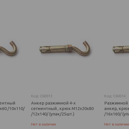
C60013
C60014
ментный
Анкер разжимной 4-х
Разжимной 
х60 /10х110/
сегментный , крюк М12х20х80
анкер, крю
/12х140/ (упак/25шт.)
/16х160/ (уп
Нет в наличии
Нет в наличи