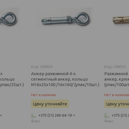
C60024
C60010
-х
Анкер разжимной 4-х
Разжимной 
 кольцо
сегментный анкер, кольцо
анкер, крюк
(упак/25шт.)
М16х25х100 /16х160/ (упак/10шт.)
(упак/100шт
Нет в наличии
Нет в наличи
Цену уточняйте
Цену уточ
+375 (21) 260-64-19
+375 (21)
Факс
Факс