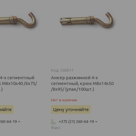
C60011
4-х сегментный
Анкер разжимной 4-х
 М6х10х40 /6х75/
сегментный, крюк М8х14х50
.)
/8х95/ (упак/100шт.)
и
Нет в наличии
няйте
Цену уточняйте
 260-64-19
+375 (21) 260-64-19
Факс