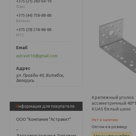
+375 (21) 260-64-19
Факс
+375 (44) 758-88-88
Велком
+375 (29) 218-88-88
МТС
astravit16@gmail.com
ул. Правды 40, Витебск,
Беларусь
Крепежный уголок
ассиметричный 40*1
Информация для покупателя
KUAS белый цинк
ООО "Компания "Астравит"
Нет в наличии
Оптом и в розницу
_
Дата регистрации в Торговом