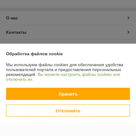
О нас
Контакты
Доставка и оплата
Обработка файлов cookie
График работы
Мы используем файлы cookies для обеспечения удобства
пользователей портала и предоставления персональных
рекомендаций.
Вы можете настроить файлы cookies или
Полная версия сайта
отключить их.
Политика обработки cookies
Принять
Сайт создан на платформе Deal.by
Отклонить