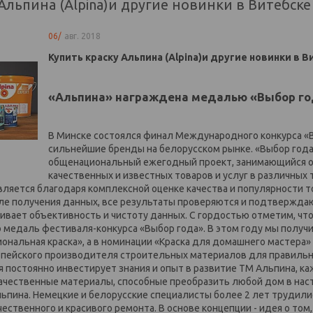
 Альпина (Alpina)и другие новинки в Витебске
06/
авг. 2018
Купить краску Альпина (Alpina)и другие новинки в 
«Альпина» награждена медалью «Выбор го
В Минске состоялся финал Международного конкурса «
сильнейшие бренды на белорусском рынке. «Выбор года»
общенациональный ежегодный проект, занимающийся 
качественных и известных товаров и услуг в различных
ляется благодаря комплексной оценке качества и популярности то
ле получения данных, все результаты проверяются и подтвержда
ивает объективность и чистоту данных. С гордостью отметим, ч
 медаль фестиваля-конкурса «Выбор года». В этом году мы получ
нальная краска», а в номинации «Краска для домашнего мастера» в
пейского производителя строительных материалов для правильно
 постоянно инвестирует знания и опыт в развитие ТМ Альпина, к
ачественные материалы, способные преобразить любой дом в наст
льпина. Немецкие и белорусские специалисты более 2 лет трудили
ственного и красивого ремонта. В основе концепции - идея о том,