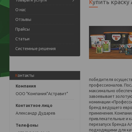
Товары и услуги
Купить краску
О нас
Отзывы
Прайсы
Статьи
Системные решения
Контакты
победителя осуществ
профессионалов. Пос
максимально обеспеч
ООО "Компания"Астравит"
завоевывает золотую
номинации «Профессио
бренд ведущего евро
применения. Компания
Александр Дударев
привлекательные и к
перезапуск бренда А
подходящими для каче