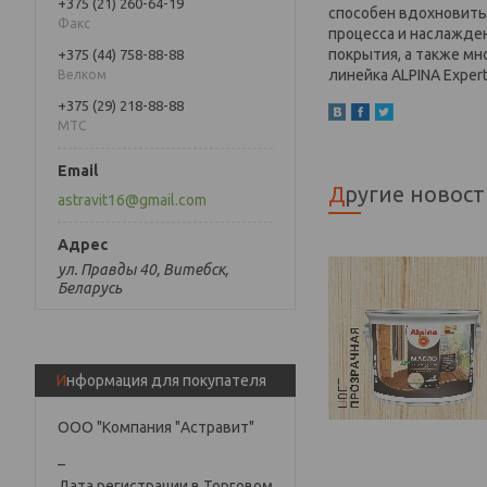
+375 (21) 260-64-19
способен вдохновить
Факс
процесса и наслажде
покрытия, а также мн
+375 (44) 758-88-88
линейка ALPINA Exper
Велком
+375 (29) 218-88-88
МТС
Другие новос
astravit16@gmail.com
ул. Правды 40, Витебск,
Беларусь
Информация для покупателя
ООО "Компания "Астравит"
_
Дата регистрации в Торговом