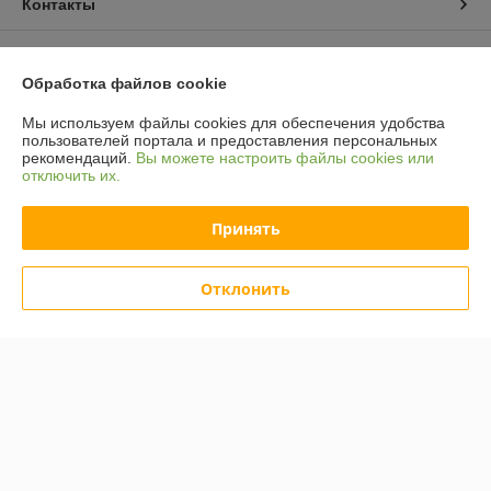
Контакты
Доставка и оплата
Обработка файлов cookie
График работы
Мы используем файлы cookies для обеспечения удобства
пользователей портала и предоставления персональных
рекомендаций.
Вы можете настроить файлы cookies или
Полная версия сайта
отключить их.
Политика обработки cookies
Принять
Сайт создан на платформе Deal.by
Отклонить
Информация для покупателя
Юридическое лицо:
ООО "Компания "Астравит"
_