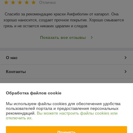
Отлично
Спасибо за рекомендацию краски Амфиболин от капарол. Она 
хорошо наносится, создает прочное покрытие. Хорошо смывается 
грязь и не остается никаких царапин и следов.
Показать все отзывы
О нас
Контакты
Доставка и оплата
Обработка файлов cookie
График работы
Мы используем файлы cookies для обеспечения удобства
пользователей портала и предоставления персональных
рекомендаций.
Вы можете настроить файлы cookies или
Полная версия сайта
отключить их.
Политика обработки cookies
Принять