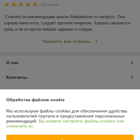
Отлично
Спасибо за рекомендацию краски Амфиболин от капарол. Она 
хорошо наносится, создает прочное покрытие. Хорошо смывается 
грязь и не остается никаких царапин и следов.
Показать все отзывы
О нас
Контакты
Доставка и оплата
Обработка файлов cookie
График работы
Мы используем файлы cookies для обеспечения удобства
пользователей портала и предоставления персональных
рекомендаций.
Вы можете настроить файлы cookies или
Полная версия сайта
отключить их.
Политика обработки cookies