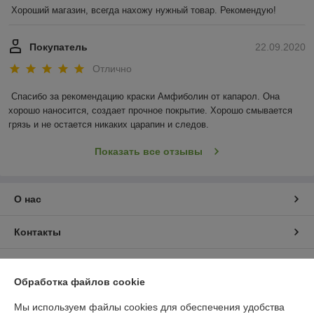
Хороший магазин, всегда нахожу нужный товар. Рекомендую!
Покупатель
22.09.2020
Отлично
Спасибо за рекомендацию краски Амфиболин от капарол. Она 
хорошо наносится, создает прочное покрытие. Хорошо смывается 
грязь и не остается никаких царапин и следов.
Показать все отзывы
О нас
Контакты
Доставка и оплата
Обработка файлов cookie
График работы
Мы используем файлы cookies для обеспечения удобства