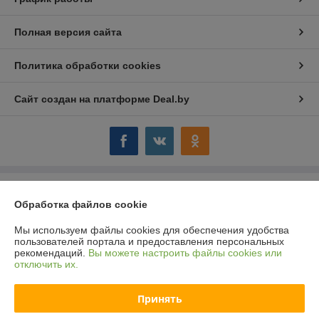
Полная версия сайта
Политика обработки cookies
Сайт создан на платформе Deal.by
Информация для покупателя
Обработка файлов cookie
Юридическое лицо:
ООО "Компания "Астравит"
_
Мы используем файлы cookies для обеспечения удобства
пользователей портала и предоставления персональных
Регистрационный номер ЕГР: 391808040
рекомендаций.
Вы можете настроить файлы cookies или
отключить их.
УНП: 391808040
Регистрационный орган: Администрация Октябрьского района г.
Принять
Витебска