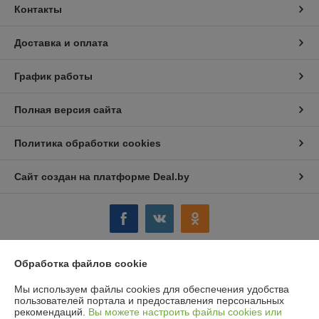
Контакты
Доставка и оплата
График работы
Полная версия сайта
Политика обработки cookies
Сайт создан на платформе Deal.by
Обработка файлов cookie
Информация для покупателя
Мы используем файлы cookies для обеспечения удобства
Юридическое лицо:
ООО "Компания "Астравит"
пользователей портала и предоставления персональных
_
рекомендаций.
Вы можете настроить файлы cookies или