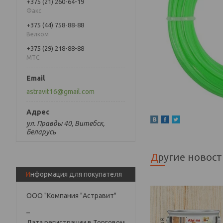
+375 (21) 260-64-19
Факс
+375 (44) 758-88-88
Велком
+375 (29) 218-88-88
МТС
astravit16@gmail.com
ул. Правды 40, Витебск,
Беларусь
Другие новос
Информация для покупателя
ООО "Компания "Астравит"
_
Дата регистрации в Торговом