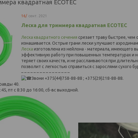
иммера квадратная ECOTEC
16/
сент. 2021
Леска для триммера квадратная ECOTEC
Леска квадратного сечения
срезает траву быстрее, чем 
изнашивается. Острые грани лески улучшают аэродинам
Леска
изготовлена из нейлона - материала, имеющего 
эффективную работу при повышенных температурах и на
теряет своих качеств, и не расслаиваются при длительн
позволит с легкостью справиться с зарослями сухого б
– – – – – – – – – – – – – – – –
Звони +375(44)758-88-88 ; +375(29)218-88-88.
равды 40.
:45, пт с 8:30 до 16:00, сб-вс выходной.