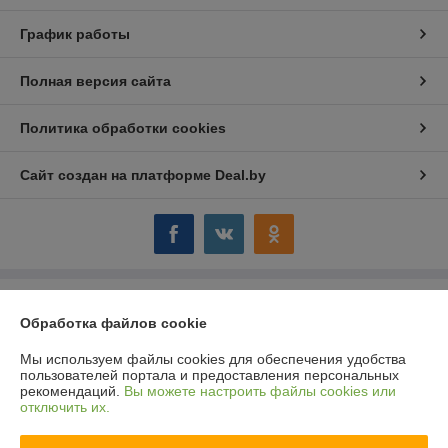
График работы
Полная версия сайта
Политика обработки cookies
Сайт создан на платформе Deal.by
Информация для покупателя
Обработка файлов cookie
Юридическое лицо:
ООО "Компания "Астравит"
_
Мы используем файлы cookies для обеспечения удобства
пользователей портала и предоставления персональных
Регистрационный номер ЕГР: 391808040
рекомендаций.
Вы можете настроить файлы cookies или
отключить их.
УНП: 391808040