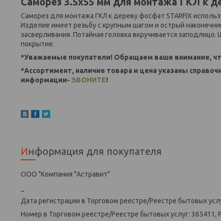
Саморез 3.5х55 мм для монтажа ГКЛ к дер
Саморез для монтажа ГКЛ к дереву фосфат STARFIX использ
Изделие имеет резьбу с крупным шагом и острый наконечн
засверливания. Потайная головка вкручивается заподлицо. 
покрытие.
*Уважаемые покупатели! Обращаем ваше внимание, чт
*Ассортимент, наличие товара и цена указаны справоч
информации-
ЗВОНИТЕ
!
Информация для покупателя
ООО "Компания "Астравит"
_
Дата регистрации в Торговом реестре/Реестре бытовых услу
Номер в Торговом реестре/Реестре бытовых услуг: 365411, 