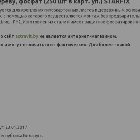
еву, фосфат (250 шт в карт. уп.) STARFIX
уется для крепления гипсокартонных листов к деревянным основа
ик, с помощью которого осуществляется монтаж без предваритель
Шлиц - PH2. Изготовлен из стали и имеет защитное фосфатирован
о сайт
astravit.by
не является интернет-магазином.
но и могут отличаться от фактических. Для более точной
г: 23.01.2017
Республика Беларусь