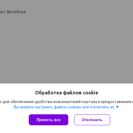
 г. Витебска
Обработка файлов cookie
s для обеспечения удобства пользователей портала и предоставления
Вы можете настроить файлы cookies или отключить их.
Сайт создан на платформе Deal.by
Принять все
Отклонить
Политика обработки файлов cookies
ООО "Компания"Астравит" |
Пожаловаться на контент