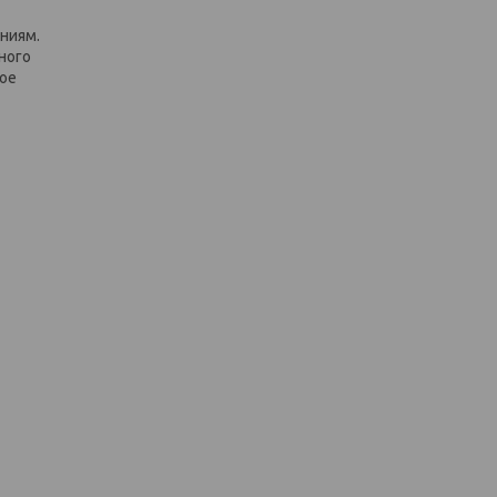
ниям.
ного
ное