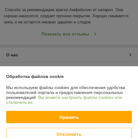
Спасибо за рекомендацию краски Амфиболин от капарол. Она 
хорошо наносится, создает прочное покрытие. Хорошо смывается 
грязь и не остается никаких царапин и следов.
Показать все отзывы
О нас
Контакты
Обработка файлов cookie
Доставка и оплата
Мы используем файлы cookies для обеспечения удобства
пользователей портала и предоставления персональных
рекомендаций.
Вы можете настроить файлы cookies или
График работы
отключить их.
Полная версия сайта
Принять
Политика обработки cookies
Отклонить