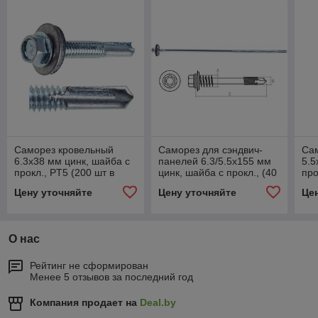
Саморез кровельный
Саморез для сэндвич-
Са
6.3х38 мм цинк, шайба с
панелей 6.3/5.5х155 мм
5.5
прокл., PT5 (200 шт в
цинк, шайба с прокл., (40
про
карт. уп.) STARFIX
шт в карт. уп.) STARFIX
кар
Цену уточняйте
Цену уточняйте
Це
(увеличенное сверло)
(ув
О нас
Рейтинг не сформирован
Менее 5 отзывов за последний год
Компания продает на
Deal.by