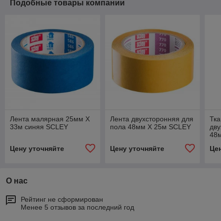
Подобные товары компании
Лента малярная 25мм Х
Лента двухсторонняя для
Тка
33м синяя SCLEY
пола 48мм Х 25м SCLEY
дву
48
Цену уточняйте
Цену уточняйте
Це
О нас
Рейтинг не сформирован
Менее 5 отзывов за последний год