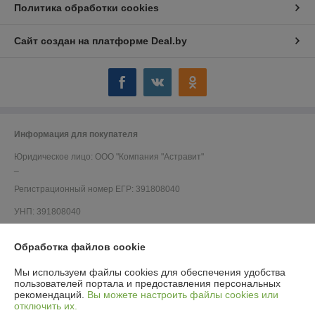
Политика обработки cookies
Сайт создан на платформе Deal.by
Информация для покупателя
Юридическое лицо:
ООО "Компания "Астравит"
_
Регистрационный номер ЕГР: 391808040
УНП: 391808040
Регистрационный орган: Администрация Октябрьского района г.
Витебска
Обработка файлов cookie
Дата регистрации компании: 03.06.2016
Мы используем файлы cookies для обеспечения удобства
пользователей портала и предоставления персональных
Ссылка на свидетельство/лицензию
рекомендаций.
Вы можете настроить файлы cookies или
отключить их.