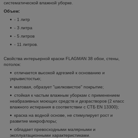
систематической влажной уборке.
Объем:
- 1 литр
- 3 литра
- 5 литров
- 11 литров.
Свойства интерьерной краски FLAGMAN 38 обои, стены,
потолок:
отличается высокой адгезией к основанию и
укрывистостью;
матовая, образует "шелковистое" покрытие;
стойкая к частым влажным уборкам c применением
неабразивных моющих средств и дезрастворов (2 класс
влажного истирания в соответствии с СТБ EN 13300);
краска на водной основе, не стимулирует рост и
развитие микрофлоры;
обладает превосходными малярными и
эксплуатационными характеристиками.