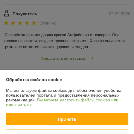
Покупатель
22.09.2020
Отлично
Спасибо за рекомендацию краски Амфиболин от капарол. Она 
хорошо наносится, создает прочное покрытие. Хорошо смывается 
грязь и не остается никаких царапин и следов.
Показать все отзывы
О нас
Обработка файлов cookie
Мы используем файлы cookies для обеспечения удобства
Контакты
пользователей портала и предоставления персональных
рекомендаций.
Вы можете настроить файлы cookies или
отключить их.
Доставка и оплата
Принять
График работы