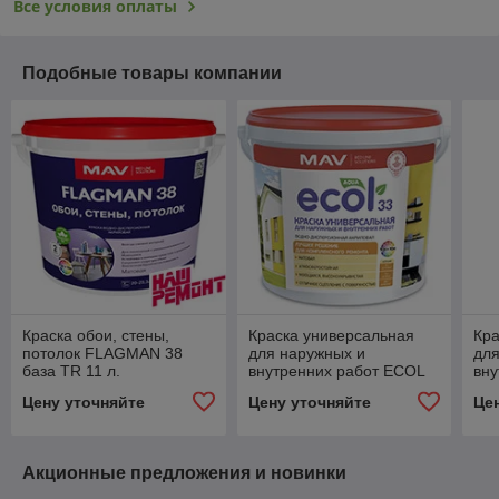
Все условия оплаты
Подобные товары компании
Краска обои, стены,
Краска универсальная
Кра
потолок FLAGMAN 38
для наружных и
для
база TR 11 л.
внутренних работ ECOL
вну
33 белая матовая 11 л.
33 
Цену уточняйте
Цену уточняйте
Це
Акционные предложения и новинки