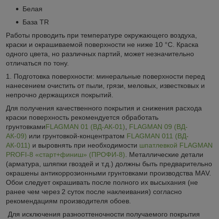
Белая
База TR
Работы проводить при температуре окружающего воздуха,
краски и окрашиваемой поверхности не ниже 10 °С. Краска
одного цвета, но различных партий, может незначительно
отличаться по тону.
1. Подготовка поверхности: минеральные поверхности перед
нанесением очистить от пыли, грязи, меловых, известковых и
непрочно держащихся покрытий.
Для получения качественного покрытия и снижения расхода
краски поверхность рекомендуется обработать
грунтовками
FLAGMAN 01 (ВД-АК-01)
,
FLAGMAN 09 (ВД-
АК-09)
или грунтовкой-концентратом
FLAGMAN 011 (ВД-
АК-011)
и выровнять при необходимости
шпатлевкой FLAGMAN
PROFI-8 «старт+финиш» (ПРОФИ-8)
. Металлические детали
(арматура, шляпки гвоздей и т.д.) должны быть предварительно
окрашены антикоррозионными грунтовками производства МАV.
Обои следует окрашивать после полного их высыхания (не
ранее чем через 2 суток после наклеивания) согласно
рекомендациям производителя обоев.
Для исключения разнооттеночности получаемого покрытия