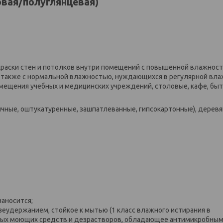
овая/полуглянцевая)
краски стен и потолков внутри помещений с повышенной влажнос
, а также с нормальной влажностью, нуждающихся в регулярной вл
помещения учебных и медицинских учреждений, столовые, кафе, бы
чные, оштукатуренные, зашпатлеванные, гипсокартонные), деревя
аносится;
еудержанием, стойкое к мытью (1 класс влажного истирания в
вных моющих средств и дезрастворов, обладающее антимикробны