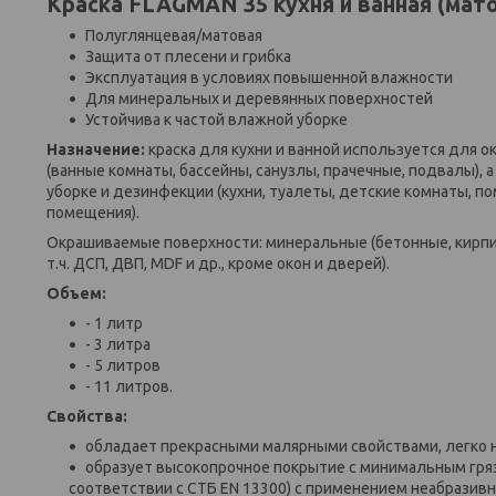
Краска FLAGMAN 35 кухня и ванная (мат
Полуглянцевая/матовая
Защита от плесени и грибка
Эксплуатация в условиях повышенной влажности
Для минеральных и деревянных поверхностей
Устойчива к частой влажной уборке
Назначение:
краска для кухни и ванной используется
для о
(ванные комнаты, бассейны, санузлы, прачечные, подвалы)
уборке и дезинфекции (кухни, туалеты, детские комнаты, 
помещения).
Окрашиваемые поверхности: минеральные (бетонные, кирпи
т.ч. ДСП, ДВП, MDF и др., кроме окон и дверей).
Объем:
- 1 литр
- 3 литра
- 5 литров
- 11 литров.
Свойства:
обладает прекрасными малярными свойствами, легко н
образует высокопрочное покрытие с минимальным гряз
соответствии с СТБ EN 13300) с применением неабрази