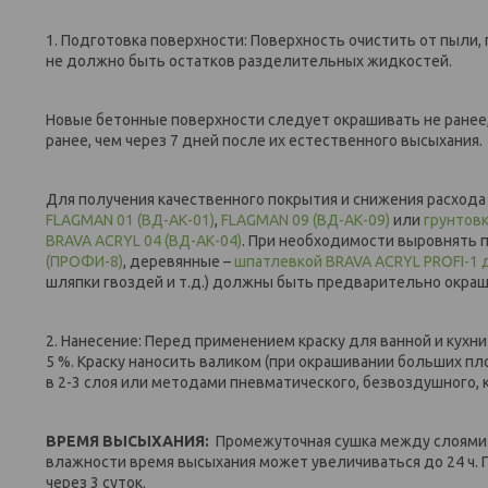
1. Подготовка поверхности: Поверхность очистить от пыли,
не должно быть остатков разделительных жидкостей.
Новые бетонные поверхности следует окрашивать не ранее
ранее, чем через 7 дней после их естественного высыхания.
Для получения качественного покрытия и снижения расход
FLAGMAN 01 (ВД-АК-01)
,
FLAGMAN 09 (ВД-АК-09)
или
грунтов
BRAVA ACRYL 04 (ВД-АК-04)
. При необходимости выровнять 
(ПРОФИ-8)
, деревянные –
шпатлевкой BRAVA ACRYL PROFI-1 
шляпки гвоздей и т.д.) должны быть предварительно окра
2. Нанесение: Перед применением краску для ванной и кух
5 %. Краску наносить валиком (при окрашивании больших п
в 2-3 слоя или методами пневматического, безвоздушного, 
ВРЕМЯ ВЫСЫХАНИЯ:
Промежуточная сушка между слоями - 
влажности время высыхания может увеличиваться до 24 ч. 
через 3 суток.