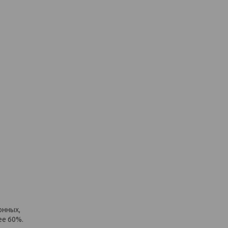
онных,
ее 60%.