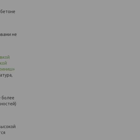
 бетоне
авами не
овкой
кой
+финиш»
атура,
е более
хностей)
 высокой
тся