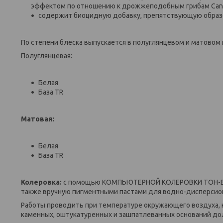
эффектом по отношению к дрожжеподобным грибам Candi
содержит биоцидную добавку, препятствующую образ
По степени блеска выпускается в полуглянцевом и матовом
Полуглянцевая:
Белая
База TR
Матовая:
Белая
База TR
Колеровка:
с помощью КОМПЬЮТЕРНОЙ КОЛЕРОВКИ ТОН-В-ТО
также вручную пигментными пастами для водно-дисперсион
Работы проводить при температуре окружающего воздуха, к
каменных, оштукатуренных и зашпатлеванных оснований дол