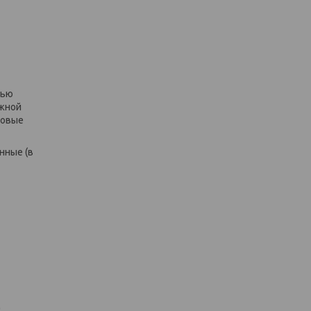
тью
ажной
товые
нные (в
м