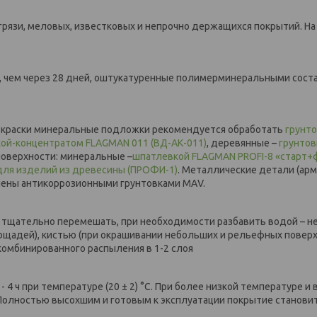
 грязи, меловых, известковых и непрочно держащихся покрытий. На
, чем через 28 дней, оштукатуренные полимерминеральными сост
а краски минеральные подложки рекомендуется обработать
грунт
кой-концентратом FLAGMAN 011 (ВД-АК-011)
, деревянные –
грунтов
поверхности: минеральные –
шпатлевкой FLAGMAN PROFI-8 «старт
для изделий из древесины (ПРОФИ-1)
. Металлические детали (арм
шены антикоррозионными грунтовками МАV.
ни тщательно перемешать, при необходимости разбавить водой – н
лощадей), кистью (при окрашивании небольших и рельефных повер
комбинированного распыления в 1-2 слоя
4 ч при температуре (20 ± 2) °С. При более низкой температуре и
Полностью высохшим и готовым к эксплуатации покрытие станови