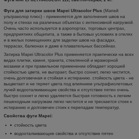
Фуга для затирки швов Mapei Ultracolor Plus
(Мапей
ультраколор плюс) - применяется для заполнения швов на
полу и стенах на различных объектах с интенсивной нагрузкой.
Очень часто используется в аэропортах, торговых центрах,
предприятиях общепита, а также в бытовых условиях в отелях
и в жилых помещениях для заделки швов на фасадах,
террасах, балконах и даже в плавательных бассейнах.
Затирка Mapei Ultracolor Plus применяется практически на всех
видах плитки, камня, гранита, стеклянной и мраморной
мозаики и при правильном применении обладает хорошей
стойкостью цвета, не выгорает, быстро сохнет, легко чистится,
очень долговечная и стойкая к истиранию. стойкость цвета - не
выцветает и не теряет цвета под влиянием ультрафиолетовых
лучей водооталкивающие свойства и отсутствие пятен очень
быстро сохнет и легко удаляется быстрая готовность к легким
пешеходным нагрузкам легко чистится и не трескается стоек к
истиранию и долговечен стоек к перепадам температур.
Свойства фуги Mapei:
стойкость цвета
водооталкивающие свойства и отсутствие пятен