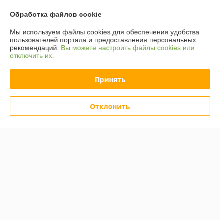
Контакты
Обработка файлов cookie
Мы используем файлы cookies для обеспечения удобства
Доставка и оплата
пользователей портала и предоставления персональных
рекомендаций.
Вы можете настроить файлы cookies или
отключить их.
График работы
Принять
Полная версия сайта
Политика обработки cookies
Отклонить
Сайт создан на платформе Deal.by
Информация для покупателя
Юридическое лицо:
ООО "Компания "Астравит"
_