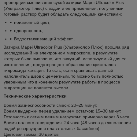
пропорции смешивания сухой затирки Mapei Ultracolor Plus
(Ультраколор Плюс) с водой и ее применения, полученный
готовый раствор будет обладать следующими качествами:
неизменный цвет;
однородность;
Водоотталкивающий эффект .
Затирка Mapei Ultracolor Plus (Ультраколор Плюс) прошла ряд
исследований на электронном микроскопе, в результате
которых было выявлено, что вяжущий, используемый для ее
изготовления, предотвращает образование кристаллов
гидроксида кальция. То есть, если сравнивать данный
наполнитель швов с цементным, то можно быть полностью
уверенным что в конечном результате работы в процессе
гидратации не появятся высоли.
Технические характеристики
Время жизнеспособности смеси: 20–25 минут.
Время выдержки перед удалением остатков: 15–30 минут.
Готовность к легким пешим нагрузкам: примерно через 3 часа.
Время полного отверждения: 24 часа (48 часов до заполнения
водой резервуаров и плавательных бассейнов).
Цветовая гамма: 30 цветов.