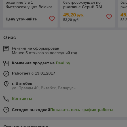
ржавчине 3 в 1
быстросохнущая по
бы
быстросохнущая Belakor
ржавчине Серый RAL
рж
15 RAL 7001 (СВЕТЛО-
7040 2 кг.
сер
45,20
45
руб.
СЕРЫЙ) матовый 2.4 л.
Цену уточняйте
53,20 руб.
53,
О нас
Рейтинг не сформирован
Менее 5 отзывов за последний год
Компания продает на
Deal.by
Работает с 13.01.2017
г. Витебск
ул. Правды 40, Витебск, Беларусь
Контакты
Показать весь график работы
Сегодня выходной