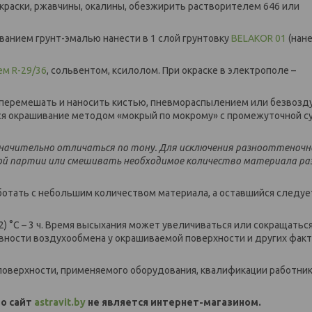
 краски, ржавчины, окалины, обезжирить растворителем 646 или
анием грунт-эмалью нанести в 1 слой грунтовку
BELAKOR 01
(нане
м R-29/36
, сольвентом, ксилолом. При окраске в электрополе –
перемешать и наносить кистью, пневмораспылением или безвоз
тся окрашивание методом «мокрый по мокрому» с промежуточной с
значит
ельно отличаться по тону. Для исключения разнооттеноч
ой партии или смешивать необходимое количество материала ра
аботать с небольшим количеством материала, а оставшийся следуе
± 2) °С – 3 ч. Время высыхания может увеличиваться или сокращаться
вности воздухообмена у окрашиваемой поверхности и других факт
и поверхности, применяемого оборудования, квалификации работник
о сайт
astravit.by
не является интернет-магазином.