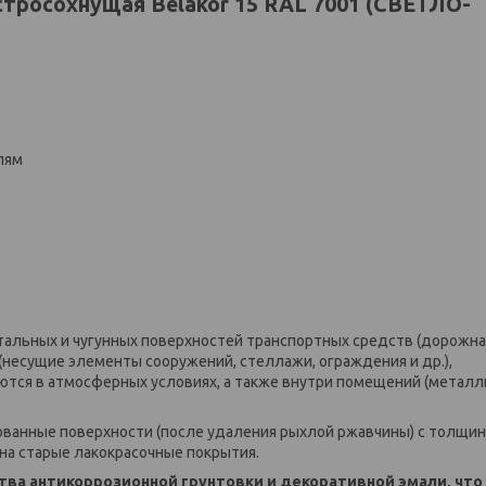
стросохнущая Belakor 15 RAL 7001 (СВЕТЛО-
елям
альных и чугунных поверхностей транспортных средств (дорожна
(несущие элементы сооружений, стеллажи, ограждения и др.),
уются в атмосферных условиях, а также внутри помещений (металл
ованные поверхности (после удаления рыхлой ржавчины) с толщи
 на старые лакокрасочные покрытия.
ства антикоррозионной грунтовки и декоративной эмали, что