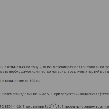
льно отличаться по тону. Для исключения разнооттеночности полу
ивать необходимое количество материала различных партий в от
L
в количестве от 300 кг.
ашиваемого изделия не ниже 5 ºС при отсутствии конденсата (тем
.
1/2
ISO 8501-1-2013 до степени Sa 2
, St 2: перед нанесением грунт-