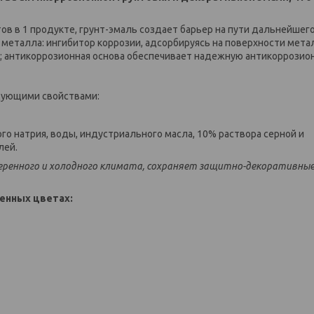
в в 1 продукте, грунт-эмаль создает барьер на пути дальнейшег
металла: ингибитор коррозии, адсорбируясь на поверхности мета
и; антикоррозионная основа обеспечивает надежную антикоррозио
дующими свойствами:
го натрия, воды, индустриального масла, 10% раствора серной и
лей.
умеренного и холодного климата, сохраняет защитно-декоративны
щенных цветах: