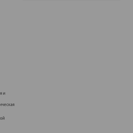
я и
ическая
ной