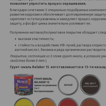
позволяет упростить процесс окрашивания.
Благодаря сочетанию 3 специально подобранных компоненто
развития коррозии и обеспечивает долговременную защиту 
скрепляет остатки ржавчины и замедляет процесс коррози
защиту, а фосфат цинка значительно усиливает ее.
Полученное матовое/полуматовое покрытие обладает сле
высокая эластичность;
стойкость к воздействию УФ-лучей, раствора хлористо
азотной кислот, бензина и ряда органических растворите
Покрытие, состоящее из 3 слоев грунт-эмали, в условиях 
свойства более 6 лет.\
Грунт-эмаль Belakor 15 изготавливается в 13-ти насы