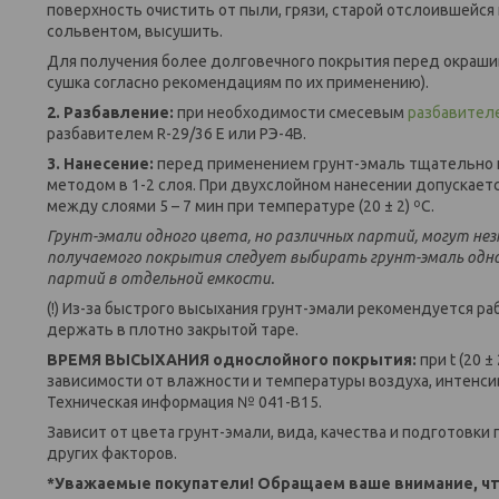
поверхность очистить от пыли, грязи, старой отслоившейся
сольвентом, высушить.
Для получения более долговечного покрытия перед окрашив
сушка согласно рекомендациям по их применению).
2. Разбавление:
при необходимости смесевым
разбавителе
разбавителем R-29/36 E или РЭ-4В.
3. Нанесение:
перед применением грунт-эмаль тщательно 
методом в 1-2 слоя. При двухслойном нанесении допускае
между слоями 5 – 7 мин при температуре (20 ± 2) ºС.
Грунт-эмали одного цвета, но различных партий, могут не
получаемого покрытия следует выбирать грунт-эмаль одн
партий в отдельной емкости.
(!) Из-за быстрого высыхания грунт-эмали рекомендуется р
держать в плотно закрытой таре.
ВРЕМЯ ВЫСЫХАНИЯ однослойного покрытия:
при t (20 
зависимости от влажности и температуры воздуха, интенси
Техническая информация № 041-B15.
Зависит от цвета грунт-эмали, вида, качества и подготовк
других факторов.
*Уважаемые покупатели! Обращаем ваше внимание, чт