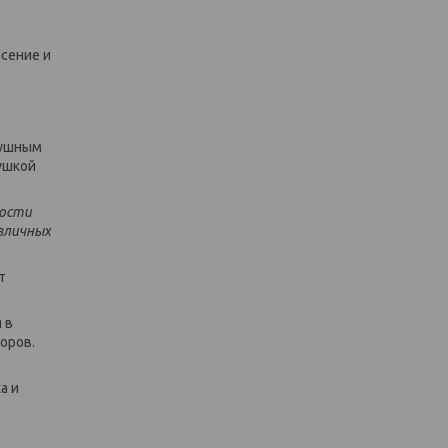
сение и
душным
ушкой
ности
зличных
т
 в
оров.
а и