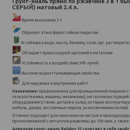
Грунт-эмаль прямо по ржавчине 3 в 1 бы
СЕРЫЙ) матовый 2.4 л.
Время высыхания 3 ч
Образует атмосферостойкое покрытие
Устойчива к воде, маслу, бензину, соли, орг. растворит
Обладает превосходной адгезией к металлам
Устойчивость к воздействию УФ-лучей
Высокие водоотталкивающие свойства
Для наружных и внутренних работ
Назначение:
предназначена для промышленной покраски ст
сельхозтехника, машины, механизмы), металлоконструкций 
оборудования (станки, детали и узлы), которые эксплуатир
мебель, двери, лестничные перила, за исключением полов).
Отлично подходит для нанесения на чистые и прокорродир
прочносвязанной с металлом ржавчины до 100 мкм, а также
А
лкидная грунт-эмаль Belakor 15
сочетает в себе свой