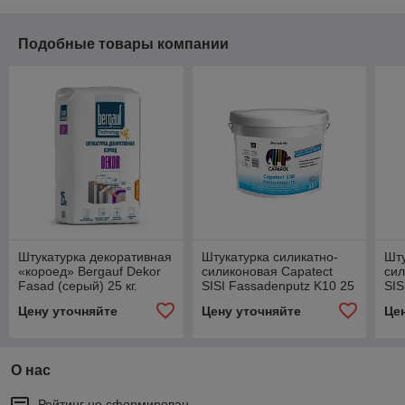
Подобные товары компании
Штукатурка декоративная
Штукатурка силикатно-
Шту
«короед» Bergauf Dekor
силиконовая Capatect
сил
Fasad (серый) 25 кг.
SISI Fassadenputz K10 25
SIS
кг.
кг.
Цену уточняйте
Цену уточняйте
Це
О нас
Рейтинг не сформирован