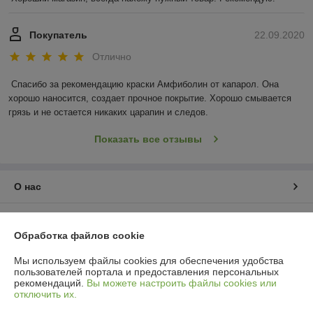
Покупатель
22.09.2020
Отлично
Спасибо за рекомендацию краски Амфиболин от капарол. Она 
хорошо наносится, создает прочное покрытие. Хорошо смывается 
грязь и не остается никаких царапин и следов.
Показать все отзывы
О нас
Контакты
Обработка файлов cookie
Доставка и оплата
Мы используем файлы cookies для обеспечения удобства
пользователей портала и предоставления персональных
рекомендаций.
Вы можете настроить файлы cookies или
График работы
отключить их.