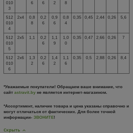
010
6
6
2
8
3
512
2х4
0,8
0,2
0,9
0,8
0,35
0,45
2,44
0,26
5,6
010
8
6
6
4
4
512
2х5
1,1
0,2
1,1
1,0
0,35
0,47
2,66
0,26
7
010
6
9
0
5
512
2х6
1,3
0,2
1,4
1,1
0,35
0,5
2,88
0,26
8,4
010
2
6
2
6
6
*Уважаемые покупатели! Обращаем ваше внимание, что
сайт
astravit.by
не является интернет-магазином.
*Ассортимент, наличие товара и цена указаны справочно и
могут отличаться от фактических. Для более точной
информации-
ЗВОНИТЕ
!
Скрыть