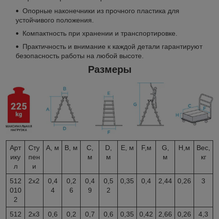
Опорные наконечники из прочного пластика для
устойчивого положения.
Компактность при хранении и транспортировке.
Практичность и внимание к каждой детали гарантируют
безопасность работы на любой высоте.
Размеры
Арт
Сту
A, м
B, м
C,
D,
E, м
F,м
G,
H,м
Вес,
ику
пен
м
м
м
кг
л
и
512
2х2
0,4
0,2
0,4
0,5
0,35
0,4
2,44
0,26
3
010
4
6
9
2
2
512
2х3
0,6
0,2
0,7
0,6
0,35
0,42
2,66
0,26
4,3