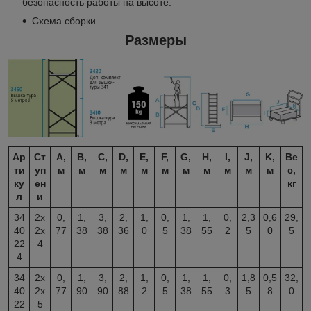
безопасность работы на высоте.
Схема сборки
.
Размеры
Ар
Ст
A,
B,
C,
D,
E,
F,
G,
H,
I,
J,
K,
Ве
ти
уп
м
м
м
м
м
м
м
м
м
м
м
с,
ку
ен
кг
л
и
34
2х
0,
1,
3,
2,
1,
0,
1,
1,
0,
2,3
0,6
29,
40
2х
77
38
38
36
0
5
38
55
2
5
0
5
22
4
4
34
2х
0,
1,
3,
2,
1,
0,
1,
1,
0,
1,8
0,5
32,
40
2х
77
90
90
88
2
5
38
55
3
5
8
0
22
5