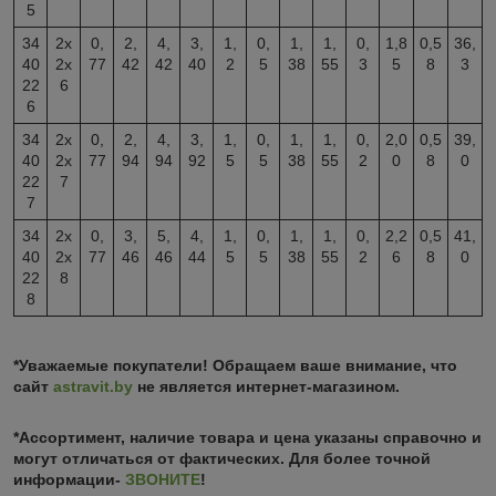
5
34
2х
0,
2,
4,
3,
1,
0,
1,
1,
0,
1,8
0,5
36,
40
2х
77
42
42
40
2
5
38
55
3
5
8
3
22
6
6
34
2х
0,
2,
4,
3,
1,
0,
1,
1,
0,
2,0
0,5
39,
40
2х
77
94
94
92
5
5
38
55
2
0
8
0
22
7
7
34
2х
0,
3,
5,
4,
1,
0,
1,
1,
0,
2,2
0,5
41,
40
2х
77
46
46
44
5
5
38
55
2
6
8
0
22
8
8
*Уважаемые покупатели! Обращаем ваше внимание, что
сайт
astravit.by
не является интернет-магазином.
*Ассортимент, наличие товара и цена указаны справочно и
могут отличаться от фактических. Для более точной
информации-
ЗВОНИТЕ
!