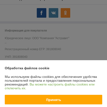
Информация для покупателя
Юридическое лицо:
ООО "Компания "Астравит"
_
Регистрационный номер ЕГР: 391808040
УНП: 391808040
Регистрационный орган: Администрация Октябрьского района г.
Витебска
Обработка файлов cookie
Дата регистрации компании: 03.06.2016
Мы используем файлы cookies для обеспечения удобства
пользователей портала и предоставления персональных
Ссылка на свидетельство/лицензию
рекомендаций.
Вы можете настроить файлы cookies или
отключить их.
Принять