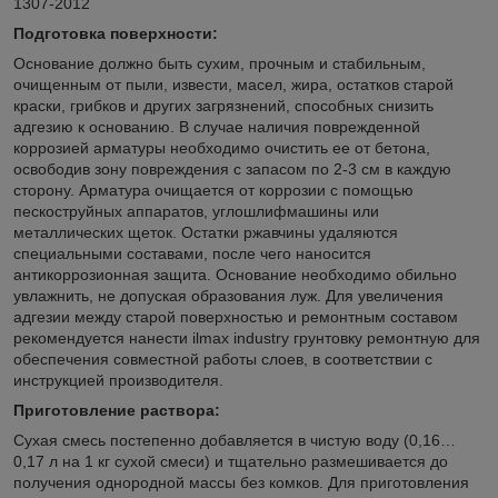
1307-2012
Подготовка поверхности:
Основание должно быть сухим, прочным и стабильным,
очищенным от пыли, извести, масел, жира, остатков старой
краски, грибков и других загрязнений, способных снизить
адгезию к основанию. В случае наличия поврежденной
коррозией арматуры необходимо очистить ее от бетона,
освободив зону повреждения с запасом по 2-3 см в каждую
сторону. Арматура очищается от коррозии с помощью
пескоструйных аппаратов, углошлифмашины или
металлических щеток. Остатки ржавчины удаляются
специальными составами, после чего наносится
антикоррозионная защита. Основание необходимо обильно
увлажнить, не допуская образования луж. Для увеличения
адгезии между старой поверхностью и ремонтным составом
рекомендуется нанести ilmax industry грунтовку ремонтную для
обеспечения совместной работы слоев, в соответствии с
инструкцией производителя.
Приготовление раствора:
Сухая смесь постепенно добавляется в чистую воду (0,16…
0,17 л на 1 кг сухой смеси) и тщательно размешивается до
получения однородной массы без комков. Для приготовления