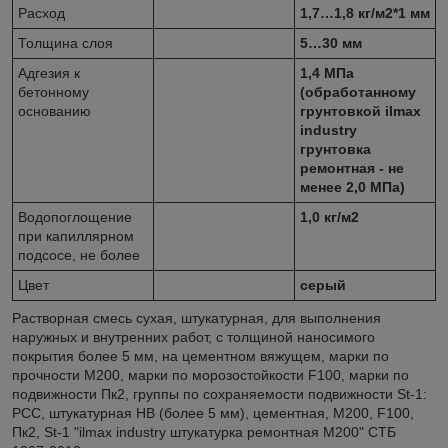
Расход
1,7…1,8 кг/м2*1 мм
Толщина слоя
5…30 мм
Адгезия к
1,4 МПа
бетонному
(обработанному
основанию
грунтовкой ilmax
industry
грунтовка
ремонтная - не
менее 2,0 МПа)
Водопоглощение
1,0 кг/м2
при капиллярном
подсосе, не более
Цвет
серый
Растворная смесь сухая, штукатурная, для выполнения
наружных и внутренних работ, с толщиной наносимого
покрытия более 5 мм, на цементном вяжущем, марки по
прочности М200, марки по морозостойкости F100, марки по
подвижности Пк2, группы по сохраняемости подвижности St-1:
РСС, штукатурная НВ (более 5 мм), цементная, М200, F100,
Пк2, St-1 "ilmax industry штукатурка ремонтная М200" СТБ