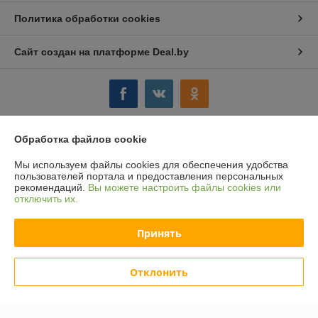
Политика обработки cookies
Сайт создан на платформе Deal.by
Обработка файлов cookie
Информация для покупателя
Мы используем файлы cookies для обеспечения удобства
Юридическое лицо:
ООО "Компания "Астравит"
пользователей портала и предоставления персональных
_
рекомендаций.
Вы можете настроить файлы cookies или
отключить их.
Регистрационный номер ЕГР: 391808040
УНП: 391808040
Принять
Регистрационный орган: Администрация Октябрьского района г.
Витебска
Отклонить
Дата регистрации компании: 03.06.2016
Ссылка на свидетельство/лицензию