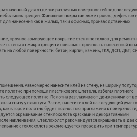
едназначенный для отделки различных поверхностей под послед
от небольших трещин. Финишное покрытие ляжет ровно, дефектов 
 для нанесения как в жилых, так и офисных, производственных
ние, прочное армирующее покрытие стен и потолков для ремонтн
яет стены от микротрещин и повышает прочность нанесенной шп
ь на любой поверхности: бетон, кирпич, камень, ГКЛ, ДСП, ДВП, С
помещения. Равномерно нанесите клей на стену, на ширину полуто
ьте полотно при помощи пластикового шпателя, избегая плотного
вать следующее полотно. Полотна разглаживают движениями от це
лка и снизу у плинтуса. Затем, нанесите клей на следующий участ
о, как второе полотно будет полностью приглажено к поверхности
ндуется окрашивание стеклохолста красками и декоративными
после наклеивания. Стеклохолст рекомендуется окрашивать в два с
леивание стеклохолста рекомендуется проводить при температур