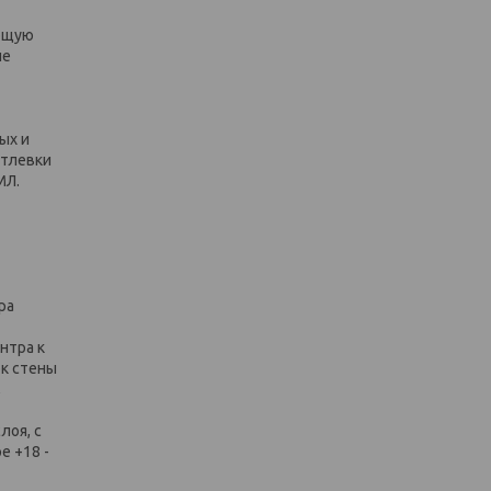
ующую
не
ых и
атлевки
МЛ.
ра
нтра к
ок стены
,
лоя, с
е +18 -