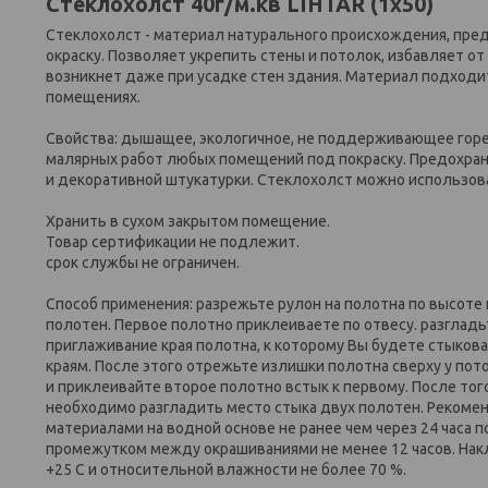
Стеклохолст 40г/м.кв LIHTAR (1х50)
Стеклохолст - материал натурального происхождения, пр
окраску. Позволяет укрепить стены и потолок, избавляет 
возникнет даже при усадке стен здания. Материал подходит
помещениях.
Свойства: дышащее, экологичное, не поддерживающее горе
малярных работ любых помещений под покраску. Предохран
и декоративной штукатурки. Стеклохолст можно использоват
Хранить в сухом закрытом помещение.
Товар сертификации не подлежит.
срок службы не ограничен.
Способ применения: разрежьте рулон на полотна по высоте 
полотен. Первое полотно приклеиваете по отвесу. разглад
приглаживание края полотна, к которому Вы будете стыко
краям. После этого отрежьте излишки полотна сверху у пото
и приклеивайте второе полотно встык к первому. После тог
необходимо разгладить место стыка двух полотен. Рекоме
материалами на водной основе не ранее чем через 24 часа 
промежутком между окрашиваниями не менее 12 часов. Нак
+25 С и относительной влажности не более 70 %.