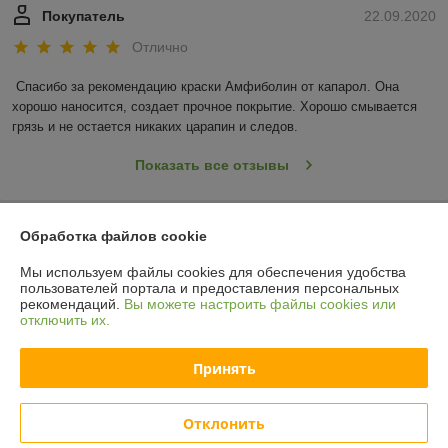
Покупатель
22.09.2020
Отлично
Спасибо за рекомендацию краски Амфиболин от капарол. Она 
хорошо наносится, создает прочное покрытие. Хорошо смывается 
грязь и не остается никаких царапин и следов.
Показать все отзывы
О нас
Обработка файлов cookie
Мы используем файлы cookies для обеспечения удобства
Контакты
пользователей портала и предоставления персональных
рекомендаций.
Вы можете настроить файлы cookies или
отключить их.
Доставка и оплата
Принять
График работы
Полная версия сайта
Отклонить