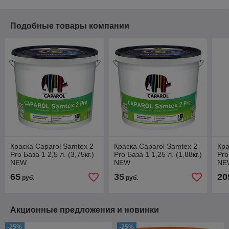
Подобные товары компании
Краска Caparol Samtex 2
Краска Caparol Samtex 2
Кра
Pro База 1 2,5 л. (3,75кг.)
Pro База 1 1,25 л. (1,88кг.)
Pro
NEW
NEW
NE
65
35
20
руб.
руб.
Акционные предложения и новинки
-25%
-25%