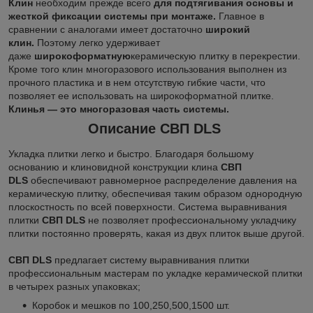
Клин
необходим прежде всего
для подтягивания основы и
жесткой фиксации системы при монтаже.
Главное в
сравнении с аналогами имеет достаточно
широкий
клин.
Поэтому легко удерживает
даже
широкоформатную
керамическую плитку в перекрестии.
Кроме того клин многоразового использования выполнен из
прочного пластика и в нем отсутствую гибкие части, что
позволяет ее использовать на широкоформатной плитке.
Клинья — это многоразовая часть системы.
Описание СВП DLS
Укладка плитки легко и быстро. Благодаря большому
основанию и клиновидной конструкции клина
СВП
DLS
обеспечивают равномерное распределение давления на
керамическую плитку, обеспечивая таким образом однородную
плоскостность по всей поверхности. Система выравнивания
плитки
СВП DLS
не позволяет профессиональному укладчику
плитки постоянно проверять, какая из двух плиток выше другой.
СВП DLS
предлагает систему выравнивания плитки
профессиональным мастерам по укладке керамической плитки
в четырех разных упаковках;
Коробок и мешков по 100,250,500,1500 шт.