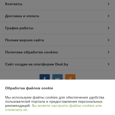
Контакты
Доставка и оплата
График работы
Полная версия сайта
Политика обработки cookies
Сайт создан на платформе Deal.by
Обработка файлов cookie
Мы используем файлы cookies для обеспечения удобства
Информация для покупателя
пользователей портала и предоставления персональных
рекомендаций.
Вы можете настроить файлы cookies или
Юридическое лицо:
ООО "Компания "Астравит"
отключить их.
_