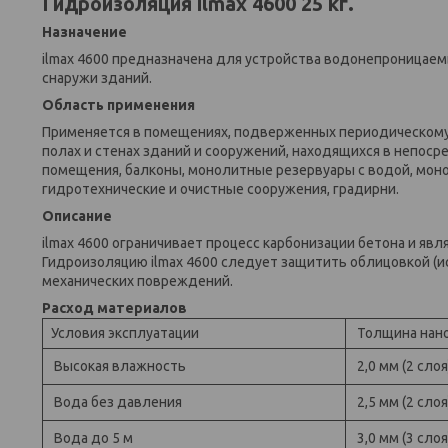
Гидроизоляция ilmax 4600 25 кг.
Назначение
ilmax 4600 предназначена для устройства водонепроницае
снаружи зданий.
Область применения
Применяется в помещениях, подверженных периодическому в
полах и стенах зданий и сооружений, находящихся в непос
помещения, балконы, монолитные резервуары с водой, моно
гидротехнические и очистные сооружения, градирни.
Описание
ilmax 4600 ограничивает процесс карбонизации бетона и я
Гидроизоляцию ilmax 4600 следует защитить облицовкой (ис
механических повреждений.
Расход материалов
Условия эксплуатации
Толщина нан
Высокая влажность
2,0 мм (2 слоя
Вода без давления
2,5 мм (2 слоя
Вода до 5 м
3,0 мм (3 слоя