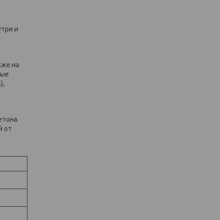
три и
кже на
ные
),
етона.
й от