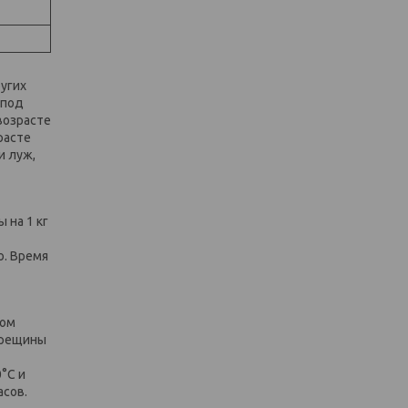
ругих
 под
возрасте
расте
и луж,
 на 1 кг
ю. Время
том
трещины
°С и
асов.