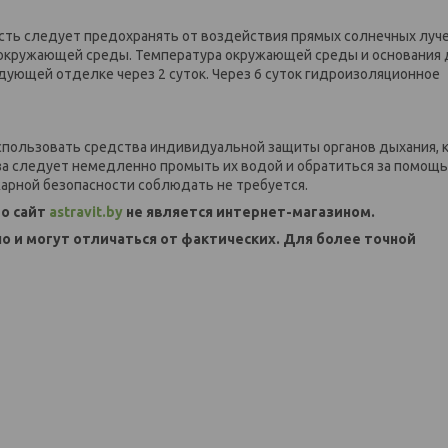
сть следует предохранять от воздействия прямых солнечных луче
 окружающей среды. Температура окружающей среды и основания
дующей отделке через 2 суток. Через 6 суток гидроизоляционное
спользовать средства индивидуальной защиты органов дыхания,
лаза следует немедленно промыть их водой и обратиться за помощь
арной безопасности соблюдать не требуется.
о сайт
astravit.by
не является интернет-магазином.
но и могут отличаться от фактических. Для более точной