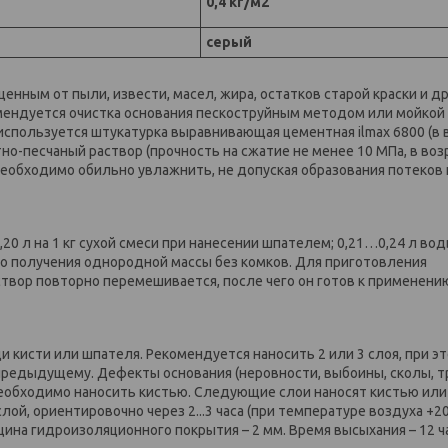
0,4 кг/м2
серый
нным от пыли, извести, масел, жира, остатков старой краски и д
омендуется очистка основания пескоструйным методом или мойкой
спользуется штукатурка выравнивающая цементная ilmax 6800 (в 
но-песчаный раствор (прочность на сжатие не менее 10 МПа, в воз
 необходимо обильно увлажнить, не допуская образования потеков 
0 л на 1 кг сухой смеси при нанесении шпателем; 0,21…0,24 л воды
о получения однородной массы без комков. Для приготовления
створ повторно перемешивается, после чего он готов к применени
 кисти или шпателя. Рекомендуется наносить 2 или 3 слоя, при э
предыдущему. Дефекты основания (неровности, выбоины, сколы, 
необходимо наносить кистью. Следующие слои наносят кистью или
, ориентировочно через 2...3 часа (при температуре воздуха +20
на гидроизоляционного покрытия – 2 мм. Время высыхания – 12 ч