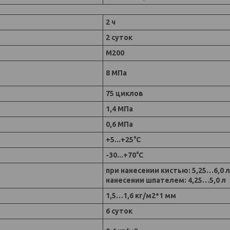
2 ч
2 суток
М200
8 МПа
75 циклов
1,4 МПа
0,6 МПа
+5...+25°С
-30...+70°С
при нанесении кистью: 5,25…6,0 л
нанесении шпателем: 4,25…5,0 л
1,5…1,6 кг/м2*1 мм
6 суток