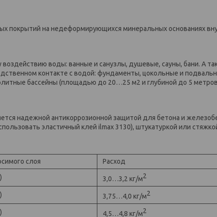
мых покрытий на недеформирующихся минеральных основаниях вну
оздействию воды: ванные и санузлы, душевые, сауны, бани. А та
редственном контакте с водой: фундаменты, цокольные и подваль
литные бассейны (площадью до 20…25 м2 и глубиной до 5 метров
вляется надежной антикоррозионной защитой для бетона и железоб
пользовать эластичный клей ilmax 3130), штукатуркой или стяжко
осимого слоя
Расход
2
)
3,0…3,2 кг/м
2
)
3,75…4,0 кг/м
2
)
4,5…4,8 кг/м