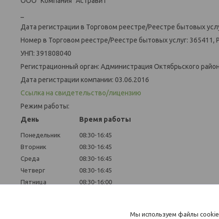
ООО "Компания "Астравит"
_
Дата регистрации в Торговом реестре/Реестре бытовых услу
Номер в Торговом реестре/Реестре бытовых услуг: 365411, 
УНП: 391808040
Регистрационный орган: Администрация Октябрьского района
Дата регистрации компании: 03.06.2016
Ссылка на свидетельство/лицензию
Режим работы:
День
Время работы
Понедельник
08:30-16:45
Вторник
08:30-16:45
Среда
08:30-16:45
Четверг
08:30-16:45
Пятница
08:30-16:00
Суббота
Выходной
Воскресенье
Выходной
Мы используем файлы cookie