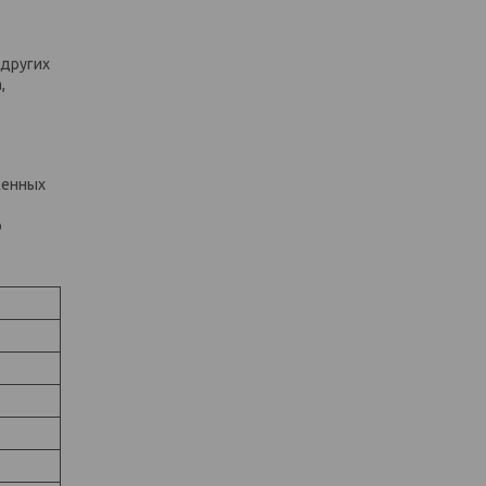
 других
,
женных
о