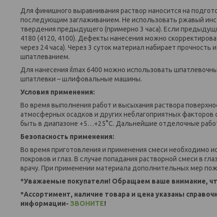
Для финишного выравнивания раствор наносится на подгот
последующим заглаживанием. Не использовать ржавый инс
твердения предыдущего (примерно 3 часа). Если предыдущ
4180 (4120, 4100). Дефекты нанесения можно скорректиров
через 24 часа). Через 3 суток материал набирает прочност
шпатлеванием.
Для нанесения ilmax 6400 можно использовать шпатлевочны
шпатлевки – шлифовальные машины.
Условия применения:
Во время выполнения работ и высыхания раствора поверхно
атмосферных осадков и других неблагоприятных факторов
быть в диапазоне +5…+25°С. Дальнейшие отделочные работ
Безопасность применения:
Во время приготовления и применения смеси необходимо и
покровов и глаз. В случае попадания растворной смеси в г
врачу. При применении материала дополнительных мер пож
*Уважаемые покупатели! Обращаем ваше внимание, чт
*Ассортимент, наличие товара и цена указаны справоч
информации-
ЗВОНИТЕ
!