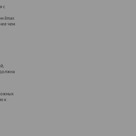
я с
м ilmax
нее чем
й,
 должна
 кожных
ю к