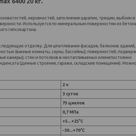
ax 6400 20 кг.
оховатостей, неровностей, заполнения царапин, трещин, выбоин и
верхности. Используется по минеральным поверхностям из бетона
ого гипсокартона.
оследующую отделку. Для шпатлевания фасадов, балконов зданий,
остью (ванные комнаты, сауны, бассейны); поверхностей, подвер
ые камеры); стен и потолков в неотапливаемых илинепостоянно
денсата (дачные строения, гаражи, складские помещения). Можн
2 ч
3 суток
75 циклов
0,7 МПа
+5...+25°С
-30...+70°С