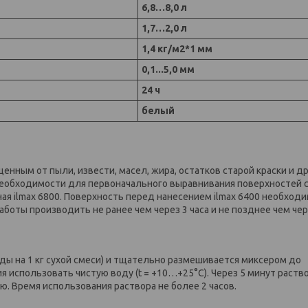
6,8…8,0 л
1,7…2,0 л
1,4 кг/м2*1 мм
0,1...5,0 мм
24 ч
белый
нным от пыли, извести, масел, жира, остатков старой краски и д
 необходимости для первоначального выравнивания поверхностей 
 ilmax 6800. Поверхность перед нанесением ilmax 6400 необход
аботы производить не ранее чем через 3 часа и не позднее чем чер
оды на 1 кг сухой смеси) и тщательно размешивается миксером до
 использовать чистую воду (t = +10…+25°C). Через 5 минут раств
ю. Время использования раствора не более 2 часов.