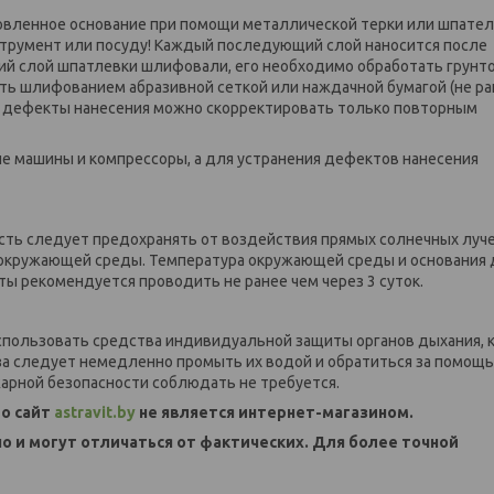
овленное основание при помощи металлической терки или шпател
трумент или посуду! Каждый последующий слой наносится после
ий слой шпатлевки шлифовали, его необходимо обработать грунто
ать шлифованием абразивной сеткой или наждачной бумагой (не ра
ь и дефекты нанесения можно скорректировать только повторным
е машины и компрессоры, а для устранения дефектов нанесения
сть следует предохранять от воздействия прямых солнечных луче
 окружающей среды. Температура окружающей среды и основания
ы рекомендуется проводить не ранее чем через 3 суток.
спользовать средства индивидуальной защиты органов дыхания,
лаза следует немедленно промыть их водой и обратиться за помощь
арной безопасности соблюдать не требуется.
о сайт
astravit.by
не является интернет-магазином.
но и могут отличаться от фактических. Для более точной