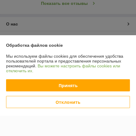
Показать все отзывы
О нас
Контакты
Обработка файлов cookie
Доставка и оплата
Мы используем файлы cookies для обеспечения удобства
пользователей портала и предоставления персональных
рекомендаций.
Вы можете настроить файлы cookies или
График работы
отключить их.
Полная версия сайта
Принять
Политика обработки cookies
Отклонить
Сайт создан на платформе Deal.by