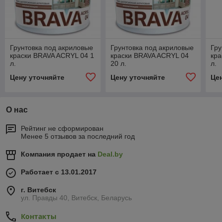
Грунтовка под акриловые
Грунтовка под акриловые
Гру
краски BRAVA ACRYL 04 1
краски BRAVA ACRYL 04
кра
л.
20 л.
л.
Цену уточняйте
Цену уточняйте
Це
О нас
Рейтинг не сформирован
Менее 5 отзывов за последний год
Компания продает на
Deal.by
Работает с 13.01.2017
г. Витебск
ул. Правды 40, Витебск, Беларусь
Контакты