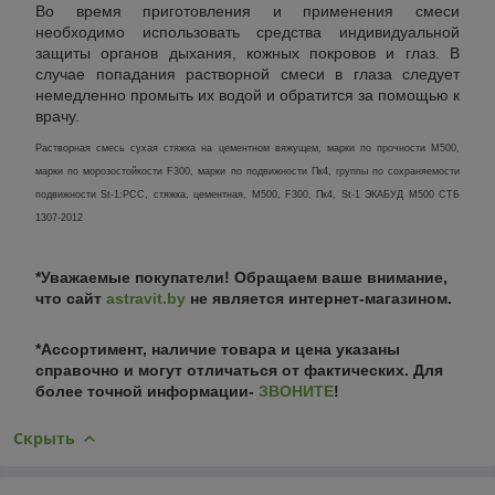
Во время приготовления и применения смеси
необходимо использовать средства индивидуальной
защиты органов дыхания, кожных покровов и глаз. В
случае попадания растворной смеси в глаза следует
немедленно промыть их водой и обратится за помощью к
врачу.
Растворная смесь сухая стяжка на цементном вяжущем, марки по прочности М500,
марки по морозостойкости F300, марки по подвижности Пк4, группы по сохраняемости
подвижности St-1:
РСС, стяжка, цементная, М500, F300, Пк4, St-1 ЭКАБУД М500 СТБ
1307-2012
*Уважаемые покупатели! Обращаем ваше внимание,
что сайт
astravit.by
не является интернет-магазином.
*Ассортимент, наличие товара и цена указаны
справочно и могут отличаться от фактических. Для
более точной информации-
ЗВОНИТЕ
!
Скрыть