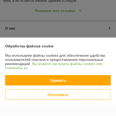
грязь и не остается никаких царапин и следов.
Показать все отзывы
О нас
Контакты
Обработка файлов cookie
Доставка и оплата
Мы используем файлы cookies для обеспечения удобства
пользователей портала и предоставления персональных
рекомендаций.
Вы можете настроить файлы cookies или
График работы
отключить их.
Полная версия сайта
Принять
Политика обработки cookies
Отклонить
Сайт создан на платформе Deal.by