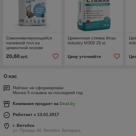
Самонивилирующийся
Цементная стяжка ilmax
Цем
наливной пол на
industry М300 25 кг.
ind
цементной основе
Bergauf Boden Zement
20,60
Цену уточняйте
Це
руб.
Final 2.5-10 мм, 25 кг.
О нас
Рейтинг не сформирован
Менее 5 отзывов за последний год
Компания продает на
Deal.by
Работает с 13.01.2017
г. Витебск
ул. Правды 40, Витебск, Беларусь