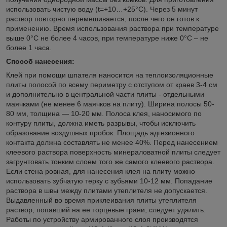
использовать чистую воду (t=+10…+25°C). Через 5 минут
раствор повторно перемешивается, после чего он готов к
применению. Время использования раствора при температуре
выше 0°С не более 4 часов, при температуре ниже 0°С – не
более 1 часа.
Способ нанесения:
Клей при помощи шпателя наносится на теплоизоляционные
плиты полосой по всему периметру с отступом от краев 3-4 см
и дополнительно в центральной части плиты - отдельными
маячками (не менее 6 маячков на плиту). Ширина полосы 50-
80 мм, толщина — 10-20 мм. Полоса клея, наносимого по
контуру плиты, должна иметь разрывы, чтобы исключить
образование воздушных пробок. Площадь адгезионного
контакта должна составлять не менее 40%. Перед нанесением
клеевого раствора поверхность минераловатной плиты следует
загрунтовать тонким слоем того же самого клеевого раствора.
Если стена ровная, для нанесения клея на плиту можно
использовать зубчатую терку с зубьями 10-12 мм. Попадание
раствора в швы между плитами утеплителя не допускается.
Выдавленный во время приклеивания плиты утеплителя
раствор, попавший на ее торцевые грани, следует удалить.
Работы по устройству армированного слоя производятся