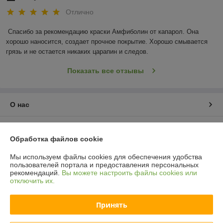
Отлично
Спасибо за рекомендацию краски Амфиболин от капарол. Она 
хорошо наносится, создает прочное покрытие. Хорошо смывается 
грязь и не остается никаких царапин и следов.
Показать все отзывы
О нас
Контакты
Обработка файлов cookie
Доставка и оплата
Мы используем файлы cookies для обеспечения удобства
пользователей портала и предоставления персональных
рекомендаций.
Вы можете настроить файлы cookies или
График работы
отключить их.
Полная версия сайта
Принять
Политика обработки cookies