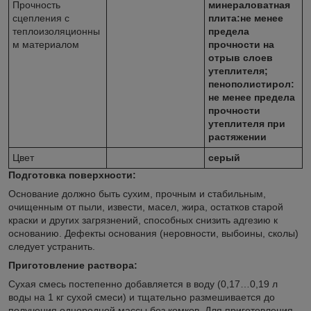
Прочность
минераловатная
сцепления с
плита:не менее
теплоизоляционны
предела
м материалом
прочности на
отрыв слоев
утеплителя;
пенополистирол:
не менее предела
прочности
утеплителя при
растяжении
Цвет
серый
Подготовка поверхности:
Основание должно быть сухим, прочным и стабильным,
очищенным от пыли, извести, масел, жира, остатков старой
краски и других загрязнений, способных снизить адгезию к
основанию. Дефекты основания (неровности, выбоины, сколы)
следует устранить.
Приготовление раствора:
Сухая смесь постепенно добавляется в воду (0,17…0,19 л
воды на 1 кг сухой смеси) и тщательно размешивается до
получения однородной массы без комков. Для приготовления