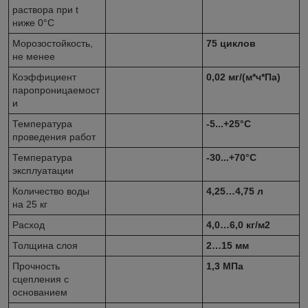
раствора при t
ниже 0°С
Морозостойкость,
75 циклов
не менее
Коэффициент
0,02 мг/(м*ч*Па)
паропроницаемост
и
Температура
-5...+25°С
проведения работ
Температура
-30...+70°С
эксплуатации
Количество воды
4,25…4,75 л
на 25 кг
Расход
4,0…6,0 кг/м2
Толщина слоя
2…15 мм
Прочность
1,3 МПа
сцепления с
основанием