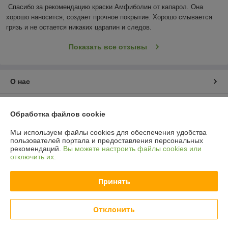
Спасибо за рекомендацию краски Амфиболин от капарол. Она 
хорошо наносится, создает прочное покрытие. Хорошо смывается 
грязь и не остается никаких царапин и следов.
Показать все отзывы
О нас
Контакты
Обработка файлов cookie
Доставка и оплата
Мы используем файлы cookies для обеспечения удобства
пользователей портала и предоставления персональных
рекомендаций.
Вы можете настроить файлы cookies или
График работы
отключить их.
Полная версия сайта
Принять
Политика обработки cookies
Отклонить
Сайт создан на платформе Deal.by