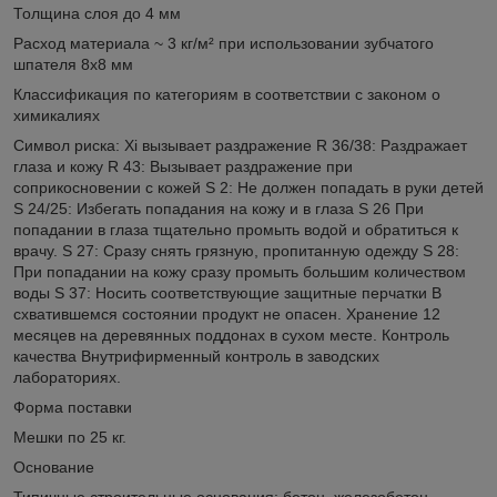
Толщина слоя до 4 мм
Расход материала ~ 3 кг/м² при использовании зубчатого
шпателя 8x8 мм
Классификация по категориям в соответствии с законом о
химикалиях
Символ риска: Xi вызывает раздражение R 36/38: Раздражает
глаза и кожу R 43: Вызывает раздражение при
соприкосновении с кожей S 2: Не должен попадать в руки детей
S 24/25: Избегать попадания на кожу и в глаза S 26 При
попадании в глаза тщательно промыть водой и обратиться к
врачу. S 27: Сразу снять грязную, пропитанную одежду S 28:
При попадании на кожу сразу промыть большим количеством
воды S 37: Носить соответствующие защитные перчатки В
схватившемся состоянии продукт не опасен. Хранение 12
месяцев на деревянных поддонах в сухом месте. Контроль
качества Внутрифирменный контроль в заводских
лабораториях.
Форма поставки
Мешки по 25 кг.
Основание
Типичные строительные основания: бетон, железобетон,