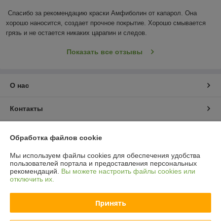
Спасибо за рекомендацию краски Амфиболин от капарол. Она 
хорошо наносится, создает прочное покрытие. Хорошо смывается 
грязь и не остается никаких царапин и следов.
Показать все отзывы
О нас
Контакты
Доставка и оплата
Обработка файлов cookie
График работы
Мы используем файлы cookies для обеспечения удобства
пользователей портала и предоставления персональных
рекомендаций.
Вы можете настроить файлы cookies или
Полная версия сайта
отключить их.
Политика обработки cookies
Принять