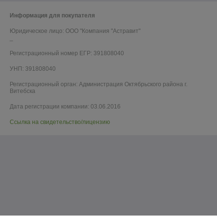
Информация для покупателя
Юридическое лицо:
ООО "Компания "Астравит"
_
Регистрационный номер ЕГР: 391808040
УНП: 391808040
Регистрационный орган: Администрация Октябрьского района г.
Витебска
Дата регистрации компании: 03.06.2016
Ссылка на свидетельство/лицензию