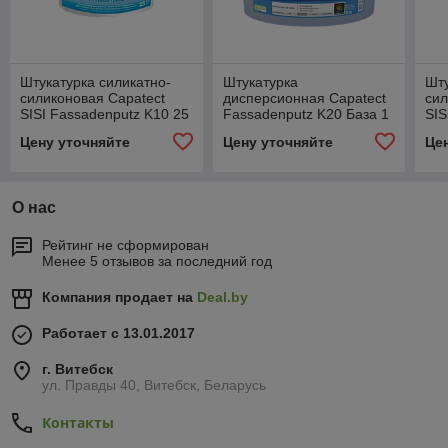
Штукатурка силикатно-
Штукатурка
Шту
силиконовая Capatect
дисперсионная Capatect
сил
SISI Fassadenputz K10 25
Fassadenputz K20 База 1
SIS
кг.
25 кг.
кг.
Цену уточняйте
Цену уточняйте
Це
О нас
Рейтинг не сформирован
Менее 5 отзывов за последний год
Компания продает на
Deal.by
Работает с 13.01.2017
г. Витебск
ул. Правды 40, Витебск, Беларусь
Контакты