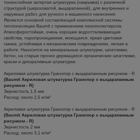
тонкослойная затертая штукатурка (накрывка) с различной
структурой (шероховатой, выцарапанной), для внутренних и
наружных работ, для ручного и машинного нанесения.
Является основной составляющей комплексной системы
теплоизоляции Baumit с применением пенополистирола.
Атмосферостойкая, очень хорошие водоотталкивающие
свойства, паропроницаемая, моющаяся, яркая цветовая
гамма, устойчивая к механическим повреждениям, легкая в
работе. Наносится на минеральные штукатурки, шпатлевки,
бетон, на старые прочно держащиеся органические шпатлевки,
краски и декоративные штукатурки.
Акриловая штукатурка Гранопор с выцарапанным рисунком - R
(Baumit Акриловая штукатурка Гранопор с выцарапанным
рисунком - R)
Зернистость 1,5 мм
Расход: около 2,5 кг/м²
Акриловая штукатурка Гранопор с выцарапанным рисунком - R
(Baumit Акриловая штукатурка Гранопор с выцарапанным
рисунком - R)
Зернистость 2 мм
Расход: около 3,1 кг/м²