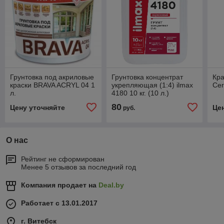
Грунтовка под акриловые
Грунтовка концентрат
Кр
краски BRAVA ACRYL 04 1
укрепляющая (1:4) ilmax
Cer
л.
4180 10 кг. (10 л.)
80
Цену уточняйте
Це
руб.
О нас
Рейтинг не сформирован
Менее 5 отзывов за последний год
Компания продает на
Deal.by
Работает с 13.01.2017
г. Витебск