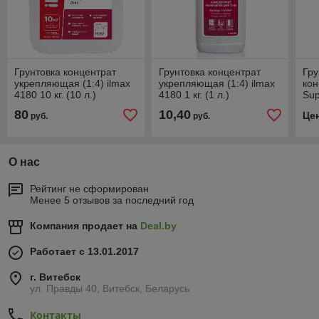
Грунтовка концентрат
Грунтовка концентрат
Гру
укрепляющая (1:4) ilmax
укрепляющая (1:4) ilmax
кон
4180 10 кг. (10 л.)
4180 1 кг. (1 л.)
Sup
80
10,40
Це
руб.
руб.
О нас
Рейтинг не сформирован
Менее 5 отзывов за последний год
Компания продает на
Deal.by
Работает с 13.01.2017
г. Витебск
ул. Правды 40, Витебск, Беларусь
Контакты