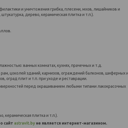
илактики и уничтожения грибка, плесени, мхов, лишайников и
штукатурка, дерево, керамическая плитка и т.п.).
аллов.
жностью: ванных комнатах, кухнях, прачечных и т.д.
 рам, цоколей зданий, карнизов, ограждений балконов, шиферных 
 оград плит и т.п. при уходе и реставрации.
оверхностей перед окрашиванием любыми типами лакокрасочных
, керамическая плитка и т.п.).
о сайт
astravit.by
не является интернет-магазином.