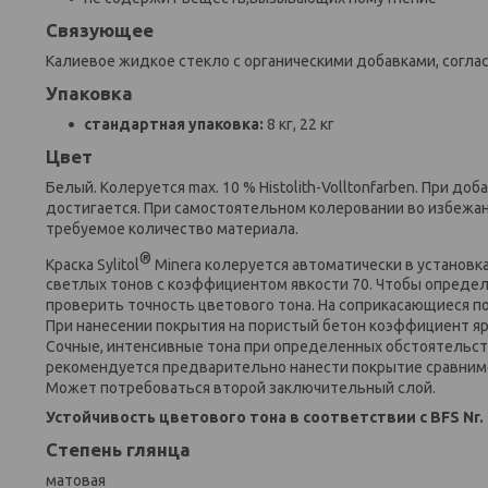
Связующее
Калиевое жидкое стекло с органическими добавками, согласн
Упаковка
стандартная упаковка:
8 кг, 22 кг
Цвет
Белый. Колеруется max. 10 % Histolith-Volltonfarben. При 
достигается. При самостоятельном колеровании во избежа
требуемое количество материала.
®
Краска Sylitol
Minera колеруется автоматически в установка
светлых тонов с коэффициентом явкости 70. Чтобы опред
проверить точность цветового тона. На соприкасающиеся п
При нанесении покрытия на пористый бетон коэффициент яр
Сочные, интенсивные тона при определенных обстоятельст
рекомендуется предварительно нанести покрытие сравнимог
Может потребоваться второй заключительный слой.
Устойчивость цветового тона в соответствии с BFS Nr.
Степень глянца
матовая