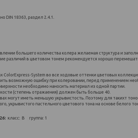
о DIN 18363, раздел 2.4.1.
добавлении большего количества колера желаемая структура и запол
ние различий в цветовом тонем рекомендуется хорошо перемешат
х ColorExpress-System во все ходовые оттенки цветовых коллекци
елить возможную ошибку при колеровании, перед применением не
оверхности необходимо наносить материал из одной партии.
кости (степень отражаения) должен быть больше 40.
вах могут иметь меньшую укрывистость. Поэтому для такихт тоно
о, укрывистого пастельного цветового тона на основе белого тон
 26:
класс: B группа: 1