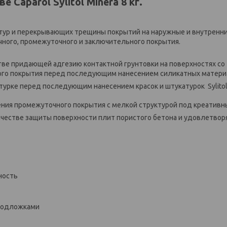
 Caparol Sylitol Minera 8 кг.
тур и перекрывающих трещины покрытий на наружные и внутренн
чного, промежуточного и заключительного покрытия.
тве придающей адгезию контактной грунтовки на поверхностях со
ого покрытия перед последующим нанесением силикатных материа
урке перед последующим нанесением красок и штукатурок Sylito
ения промежуточного покрытия с мелкой структурой под креативн
ачестве защиты поверхности плит пористого бетона и удовлетвор
ность
 подложками