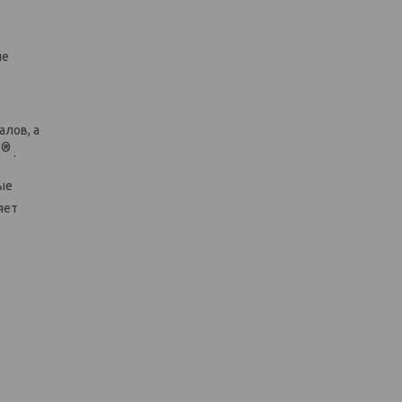
ие
лов, а
®
l
.
ые
яет