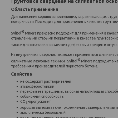
Грунтовка кварцевая на силикатной основе
Область применения
Для нанесения хорошо заполняющих, выравнивающих струк
поверхности. Подходит для применения в качестве грунтво
®
Sylitol
Minera прекрасно подходит для применения в качес
стравленными старыми покрытиями, в качестве грунтовочн
также для шпатлевания мелких дефектов и трещин в штукат
На внутренних поверхностях может применяться для нанес
®
силикатные лазурные техники. Sylitol
Minera подходит в к
требованиям производителей пористого бетона.
Свойства
не содержит растворителей
атмосферостойкий
перекрывает трещиныы, высокая наполняющая способ
собционная способность
CO
-пропускаает
2
хорошая адгезия за счет окремнения с минеральными
экологически безопасный
не содержит веществ,вызывающих помутнение