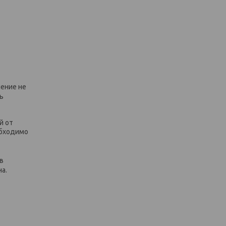
нение не
ь
й от
обходимо
в
а.