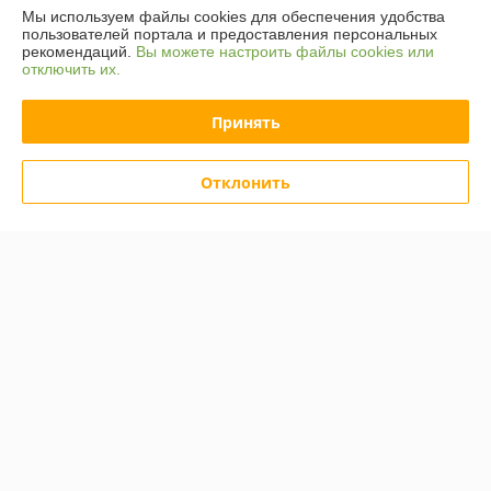
Мы используем файлы cookies для обеспечения удобства
Доставка и оплата
пользователей портала и предоставления персональных
рекомендаций.
Вы можете настроить файлы cookies или
отключить их.
График работы
Принять
Полная версия сайта
Политика обработки cookies
Отклонить
Сайт создан на платформе Deal.by
Информация для покупателя
Юридическое лицо:
ООО "Компания "Астравит"
_
Регистрационный номер ЕГР: 391808040