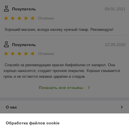
Покупатель
09.01.2021
Отлично
Хороший магазин, всегда нахожу нужный товар. Рекомендую!
Покупатель
22.09.2020
Отлично
Спасибо за рекомендацию краски Амфиболин от капарол. Она 
хорошо наносится, создает прочное покрытие. Хорошо смывается 
грязь и не остается никаких царапин и следов.
Показать все отзывы
О нас
Контакты
Обработка файлов cookie