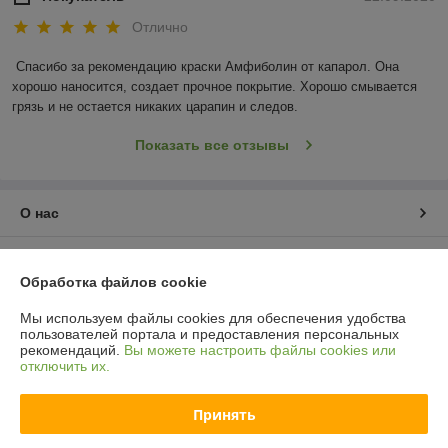
Отлично
Спасибо за рекомендацию краски Амфиболин от капарол. Она 
хорошо наносится, создает прочное покрытие. Хорошо смывается 
грязь и не остается никаких царапин и следов.
Показать все отзывы
О нас
Контакты
Обработка файлов cookie
Доставка и оплата
Мы используем файлы cookies для обеспечения удобства
пользователей портала и предоставления персональных
рекомендаций.
Вы можете настроить файлы cookies или
График работы
отключить их.
Полная версия сайта
Принять