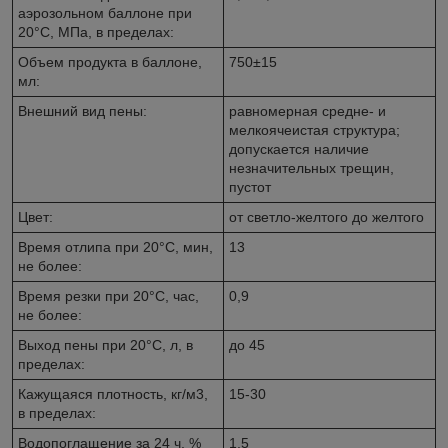
аэрозольном баллоне при
20°C, МПа, в пределах:
Объем продукта в баллоне,
750±15
мл:
Внешний вид пены:
равномерная средне- и
мелкоячеистая структура;
допускается наличие
незначительных трещин,
пустот
Цвет:
от светло-желтого до желтого
Время отлипа при 20°C, мин,
13
не более:
Время резки при 20°C, час,
0,9
не более:
Выход пены при 20°C, л, в
до 45
пределах:
Кажущаяся плотность, кг/м3,
15-30
в пределах:
Водопоглащение за 24 ч, %
1,5