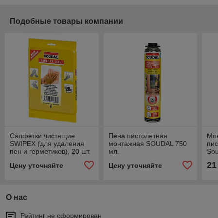
Подобные товары компании
Салфетки чистящие
Пена пистолетная
Мо
SWIPEX (для удаления
монтажная SOUDAL 750
пис
пен и герметиков), 20 шт.
мл.
Sou
зим
21
Цену уточняйте
Цену уточняйте
О нас
Рейтинг не сформирован