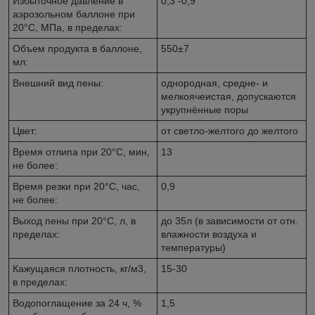
Избыточное давление в
0,3 -0,9
аэрозольном баллоне при
20°C, МПа, в пределах:
Объем продукта в баллоне,
550±7
мл:
Внешний вид пены:
однородная, средне- и
мелкоячеистая, допускаются
укрупнённые поры
Цвет:
от светло-желтого до желтого
Время отлипа при 20°C, мин,
13
не более:
Время резки при 20°C, час,
0,9
не более:
Выход пены при 20°C, л, в
до 35л (в зависимости от отн.
пределах:
влажности воздуха и
температуры)
Кажущаяся плотность, кг/м3,
15-30
в пределах:
Водопоглащение за 24 ч, %
1,5