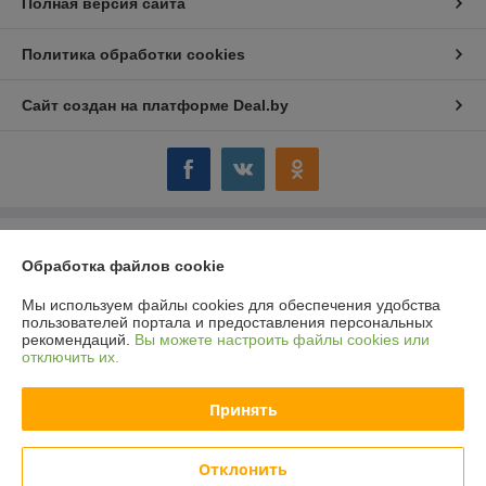
Полная версия сайта
Политика обработки cookies
Сайт создан на платформе Deal.by
Информация для покупателя
Обработка файлов cookie
Юридическое лицо:
ООО "Компания "Астравит"
_
Мы используем файлы cookies для обеспечения удобства
пользователей портала и предоставления персональных
Регистрационный номер ЕГР: 391808040
рекомендаций.
Вы можете настроить файлы cookies или
отключить их.
УНП: 391808040
Регистрационный орган: Администрация Октябрьского района г.
Принять
Витебска
Дата регистрации компании: 03.06.2016
Отклонить