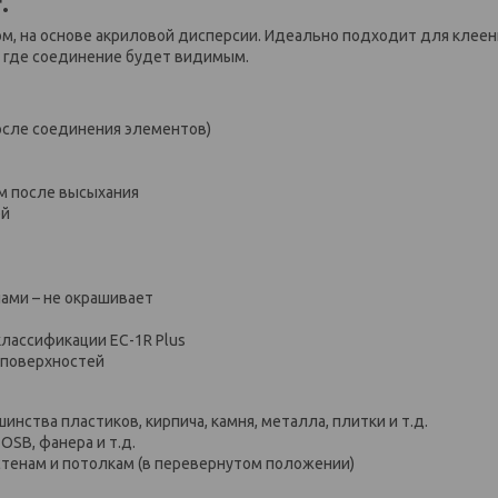
.
ом, на основе акриловой дисперсии. Идеально подходит для клеен
, где соединение будет видимым.
 после соединения элементов)
м после высыхания
ей
ами – не окрашивает
лассификации EC-1R Plus
х поверхностей
ства пластиков, кирпича, камня, металла, плитки и т.д.
OSB, фанера и т.д.
 к стенам и потолкам (в перевернутом положении)