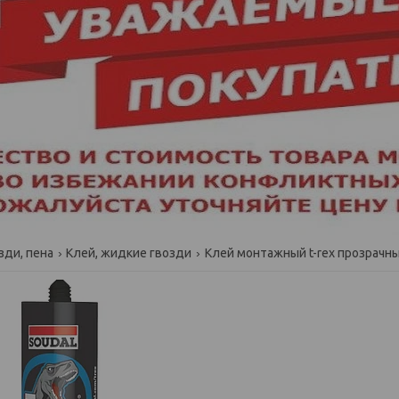
зди, пена
Клей, жидкие гвозди
Клей монтажный t-rex прозрачный