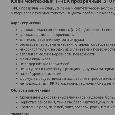
Клей монтажный T-REX прозрачный 310 г
T-REX прозрачный – клей, усиленный синтетическим волокн
материалов различной текстуры и цвета, особенно в местах
Характеристики
:
высокая начальная хваткость (>125 кг/м2 через 1 сек.
высокая предельная прочность
для использования внутри и снаружи
белый цвет во время нанесения становится бесцветны
наносится только на одну из склеиваемых поверхност
заполняет мелкие неровности поверхности
можно окрашивать
не содержит растворителей
не вступает в химическую реакцию с другими материал
низкий уровень эмиссии
формула с отсутствием запаха отвечает требованиям к
не подходит для PP, PE, силикона, тефлона и битумны
Области применения:
Склеивание декоративных элементов из дерева, большин
Пористые основания, такие как бетон, штукатурка, MDF, 
Крепление реек, панелей, плит, розеток, ручек, и т.д.
Упаковка: