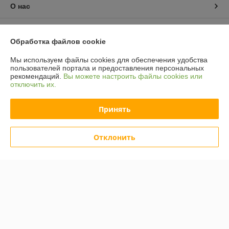
О нас
Контакты
Обработка файлов cookie
Доставка и оплата
Мы используем файлы cookies для обеспечения удобства
пользователей портала и предоставления персональных
рекомендаций.
Вы можете настроить файлы cookies или
График работы
отключить их.
Полная версия сайта
Принять
Политика обработки cookies
Отклонить
Сайт создан на платформе Deal.by
Информация для покупателя