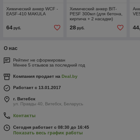
Химический анкер WCF -
Химический анкер BIT-
Ан
EASF-410 MAKULA
PESF 300мл (для бетона,
VE
кирпича + 2 насадки)
64
28
44
руб.
руб.
О нас
Рейтинг не сформирован
Менее 5 отзывов за последний год
Компания продает на
Deal.by
Работает с 13.01.2017
г. Витебск
ул. Правды 40, Витебск, Беларусь
Контакты
Сегодня работает с 08:30 до 16:45
Показать весь график работы