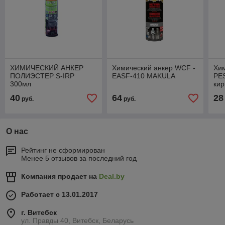
ХИМИЧЕСКИЙ АНКЕР
Химический анкер WCF -
Хим
ПОЛИЭСТЕР S-IRP
EASF-410 MAKULA
PES
300мл
кир
40
64
28
руб.
руб.
О нас
Рейтинг не сформирован
Менее 5 отзывов за последний год
Компания продает на
Deal.by
Работает с 13.01.2017
г. Витебск
ул. Правды 40, Витебск, Беларусь