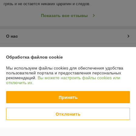
грязь и не остается никаких царапин и следов.
Показать все отзывы
О нас
Контакты
Обработка файлов cookie
Доставка и оплата
Мы используем файлы cookies для обеспечения удобства
пользователей портала и предоставления персональных
рекомендаций.
Вы можете настроить файлы cookies или
График работы
отключить их.
Полная версия сайта
Принять
Политика обработки cookies
Отклонить
Сайт создан на платформе Deal.by