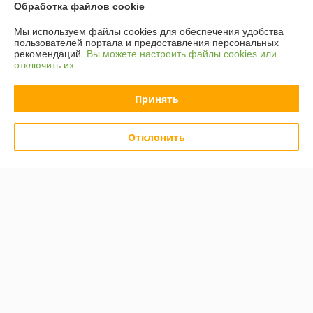
Обработка файлов cookie
Доставка и оплата
Мы используем файлы cookies для обеспечения удобства
пользователей портала и предоставления персональных
График работы
рекомендаций.
Вы можете настроить файлы cookies или
отключить их.
Полная версия сайта
Принять
Политика обработки cookies
Отклонить
Сайт создан на платформе Deal.by
Информация для покупателя
Юридическое лицо:
ООО "Компания "Астравит"
_
Регистрационный номер ЕГР: 391808040