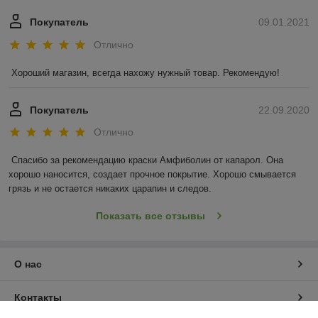
Покупатель
09.01.2021
Отлично
Хороший магазин, всегда нахожу нужный товар. Рекомендую!
Покупатель
22.09.2020
Отлично
Спасибо за рекомендацию краски Амфиболин от капарол. Она 
хорошо наносится, создает прочное покрытие. Хорошо смывается 
грязь и не остается никаких царапин и следов.
Показать все отзывы
О нас
Контакты